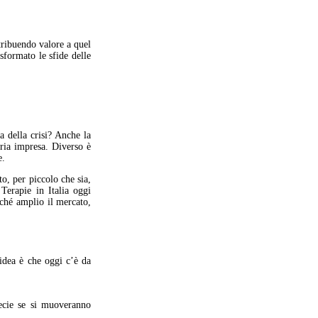
tribuendo valore a quel
sformato le sfide delle
 della crisi? Anche la
pria impresa. Diverso è
e.
o, per piccolo che sia,
Terapie in Italia oggi
rché amplio il mercato,
idea è che oggi c’è da
pecie se si muoveranno