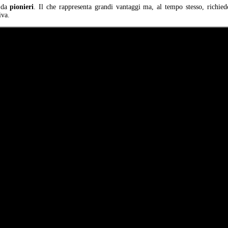
i da
pionieri
. Il che rappresenta grandi vantaggi ma, al tempo stesso, richie
iva.