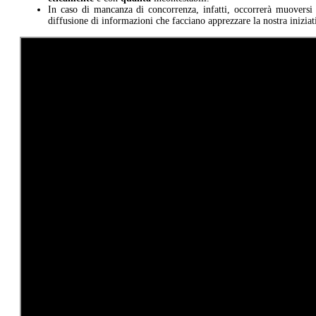
In caso di mancanza di concorrenza, infatti, occorrerà muovers
diffusione di informazioni che facciano apprezzare la nostra iniziat