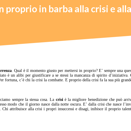
n proprio in barba alla crisi e al
orrenza
. Qual è il momento giusto per mettersi in proprio? E’ sempre una quest
to è un alibi per giustificare a se stessi la mancanza di spirito d’iniziativa. 
r fortuna, c’è chi la crisi la combatte. E proprio della crisi fa la sua più gran
cciamo sempre la stessa cosa. La
crisi
è la migliore benedizione che può arriv
stesso modo che il giorno nasce dalla notte oscura. E’ dalla crisi che nasce l’inv
 Chi attribuisce alla crisi i propri insuccessi e disagi, inibisce il proprio talen