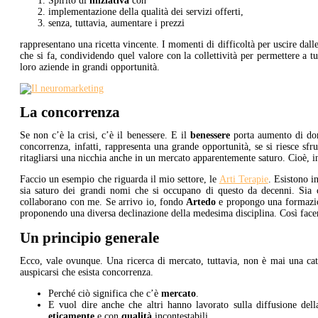
Spirito di
iniziativa
con
implementazione della qualità dei servizi offerti,
senza, tuttavia, aumentare i prezzi
rappresentano una ricetta vincente. I momenti di difficoltà per uscire dall
che si fa, condividendo quel valore con la collettività per permettere a tu
loro aziende in grandi opportunità.
La concorrenza
Se non c’è la crisi, c’è il benessere. E il
benessere
porta aumento di dom
concorrenza, infatti, rappresenta una grande opportunità, se si riesce sfr
ritagliarsi una nicchia anche in un mercato apparentemente saturo. Cioè, in
Faccio un esempio che riguarda il mio settore, le
Arti Terapie
. Esistono i
sia saturo dei grandi nomi che si occupano di questo da decenni. Sia 
collaborano con me. Se arrivo io, fondo
Artedo
e propongo una formazione
proponendo una diversa declinazione della medesima disciplina. Così face
Un principio generale
Ecco, vale ovunque. Una ricerca di mercato, tuttavia, non è mai una ca
auspicarsi che esista concorrenza.
Perché ciò significa che c’è
mercato
.
E vuol dire anche che altri hanno lavorato sulla diffusione del
eticamente
e con
qualità
incontestabili.