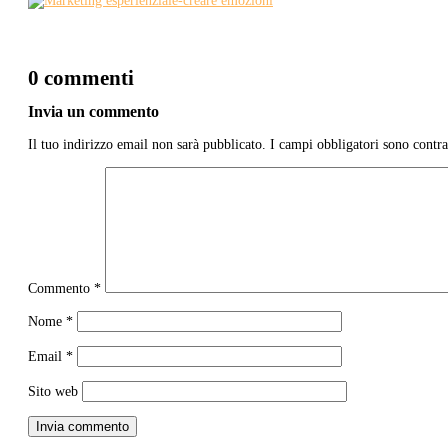
0 commenti
Invia un commento
Il tuo indirizzo email non sarà pubblicato.
I campi obbligatori sono contr
Commento
*
Nome
*
Email
*
Sito web
Invia commento