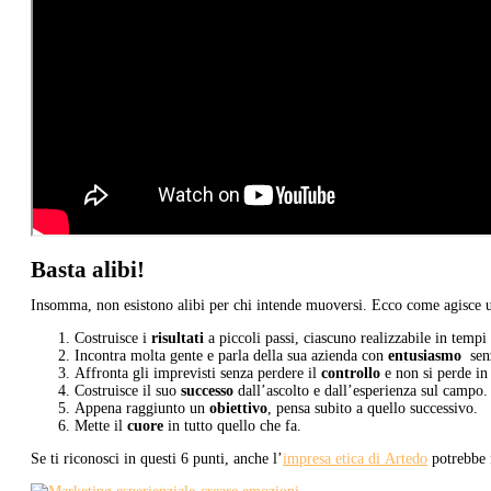
Basta alibi!
Insomma, non esistono alibi per chi intende muoversi. Ecco come agisce u
Costruisce i
risultati
a piccoli passi, ciascuno realizzabile in tempi
Incontra molta gente e parla della sua azienda con
entusiasmo
senz
Affronta gli imprevisti senza perdere il
controllo
e non si perde in 
Costruisce il suo
successo
dall’ascolto e dall’esperienza sul campo.
Appena raggiunto un
obiettivo
, pensa subito a quello successivo.
Mette il
cuore
in tutto quello che fa.
Se ti riconosci in questi 6 punti, anche l’
impresa etica di Artedo
potrebbe f