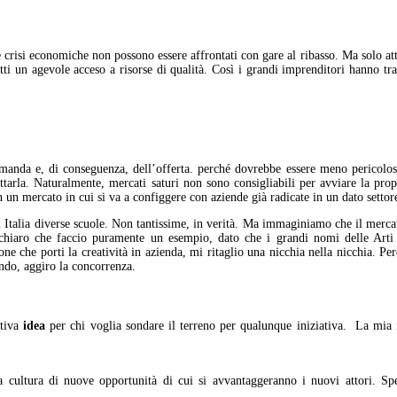
e crisi economiche non possono essere affrontati con gare al ribasso. Ma solo at
tti un agevole acceso a risorse di qualità. Così i grandi imprenditori hanno tra
anda e, di conseguenza, dell’offerta. perché dovrebbe essere meno pericolosa
uttarla. Naturalmente, mercati saturi non sono consigliabili per avviare la pro
 un mercato in cui si va a configgere con aziende già radicate in un dato settor
n Italia diverse scuole. Non tantissime, in verità. Ma immaginiamo che il mercat
chiaro che faccio puramente un esempio, dato che i grandi nomi delle Arti 
 che porti la creatività in azienda, mi ritaglio una nicchia nella nicchia. Pe
ndo, aggiro la concorrenza.
ttiva
idea
per chi voglia sondare il terreno per qualunque iniziativa. La mia 
la cultura di nuove opportunità di cui si avvantaggeranno i nuovi attori. S