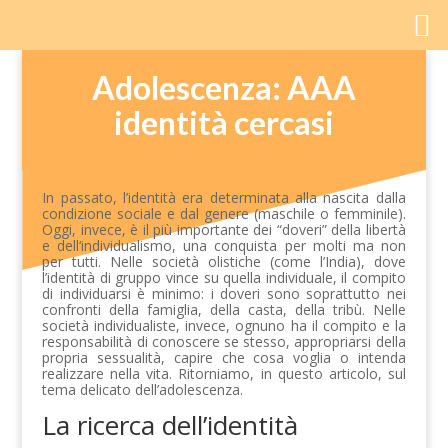
Adolescenza: AAA
identità cercasi
In passato, l’identità era determinata alla nascita dalla
condizione sociale e dal genere (maschile o femminile).
Oggi, invece, è il più importante dei “doveri” della libertà
e dell‘individualismo, una conquista per molti ma non
per tutti. Nelle società olistiche (come l’India), dove
l’identità di gruppo vince su quella individuale, il compito
di individuarsi è minimo: i doveri sono soprattutto nei
confronti della famiglia, della casta, della tribù. Nelle
società individualiste, invece, ognuno ha il compito e la
responsabilità di conoscere se stesso, appropriarsi della
propria sessualità, capire che cosa voglia o intenda
realizzare nella vita. Ritorniamo, in questo articolo, sul
tema delicato dell’adolescenza.
La ricerca dell’identità