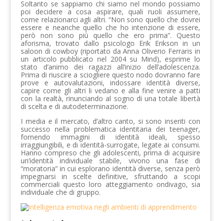
Soltanto se sappiamo chi siamo nel mondo possiamo
poi decidere a cosa aspirare, quali ruoli assumere,
come relazionarci agli altri. “Non sono quello che dovrei
essere e neanche quello che ho intenzione di essere,
però non sono più quello che ero prima”. Questo
aforisma, trovato dallo psicologo Erik Erikson in un
saloon di cowboy (riportato da Anna Oliverio Ferraris in
un articolo pubblicato nel 2004 su Mind), esprime lo
stato d’animo dei ragazzi all’inizio dell’adolescenza.
Prima di riuscire a sciogliere questo nodo dovranno fare
prove e autovalutazioni, indossare identità diverse,
capire come gli altri li vedano e alla fine venire a patti
con la realtà, rinunciando al sogno di una totale libertà
di scelta e di autodeterminazione.
I media e il mercato, d’altro canto, si sono inseriti con
successo nella problematica identitaria dei teenager,
fornendo immagini di identità ideali, spesso
irraggiungibili, e di identità-surrogate, legate ai consumi.
Hanno compreso che gli adolescenti, prima di acquisire
un’identità individuale stabile, vivono una fase di
“moratoria” in cui esplorano identità diverse, senza però
impegnarsi in scelte definitive, sfruttando a scopi
commerciali questo loro atteggiamento ondivago, sia
individuale che di gruppo.