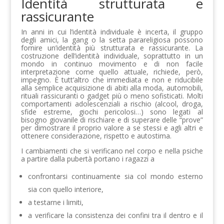
Identità strutturata e
rassicurante
In anni in cui l’identità individuale è incerta, il gruppo
degli amici, la gang o la setta parareligiosa possono
fornire un’identità più strutturata e rassicurante. La
costruzione dell’identità individuale, soprattutto in un
mondo in continuo movimento e di non facile
interpretazione come quello attuale, richiede, però,
impegno. È tutt’altro che immediata e non e riducibile
alla semplice acquisizione di abiti alla moda, automobili,
rituali rassicuranti o gadget più o meno sofisticati. Molti
comportamenti adolescenziali a rischio (alcool, droga,
sfide estreme, giochi pericolosi…) sono legati al
bisogno giovanile di rischiare e di superare delle “prove”
per dimostrare il proprio valore a se stessi e agli altri e
ottenere considerazione, rispetto e autostima.
I cambiamenti che si verificano nel corpo e nella psiche
a partire dalla pubertà portano i ragazzi a
confrontarsi continuamente sia col mondo esterno
sia con quello interiore,
a testarne i limiti,
a verificare la consistenza dei confini tra il dentro e il