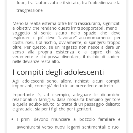
fuori, tra l’autorizzato e il vietato, tra l’obbedienza e la
trasgressione.
Meno la realtà esterna offre limiti rassicuranti, significati
e obiettivi che rendano questi limiti sopportabili, meno il
soggetto si sente sicuro nello spazio che deve
esplorare e più deve “lavorare” autonomamente per
costruirseli. Col rischio, ovviamente, di spingersi troppo
oltre. Per questo, se un ragazzo non riesce a dare un
senso alla propria esistenza e a capire chi sia
veramente e chi possa diventare, il rischio di cadere
nelle devianze resta alto.
I compiti degli adolescenti
Agli adolescenti sono, allora, richiesti alcuni compiti
importanti, come già detto in un precedente articolo.
Importante è, ad esempio, adeguare le dinamiche
relazionali in famiglia, dalla modalità bambino-genitore
a quella adulto-adulto. Si tratta di un passaggio delicato
e graduale, sia per i figli che per i genitori.
I primi devono rinunciare al bozzolo familiare e
avventurarsi verso nuovi legami sentimentali e ruoli