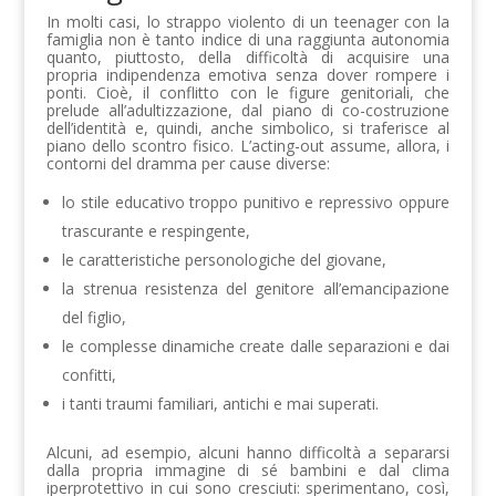
In molti casi, lo strappo violento di un teenager con la
famiglia non è tanto indice di una raggiunta autonomia
quanto, piuttosto, della difficoltà di acquisire una
propria indipendenza emotiva senza dover rompere i
ponti. Cioè, il conflitto con le figure genitoriali, che
prelude all’adultizzazione, dal piano di co-costruzione
dell’identità e, quindi, anche simbolico, si traferisce al
piano dello scontro fisico. L’acting-out assume, allora, i
contorni del dramma per cause diverse:
lo stile educativo troppo punitivo e repressivo oppure
trascurante e respingente,
le caratteristiche personologiche del giovane,
la strenua resistenza del genitore all’emancipazione
del figlio,
le complesse dinamiche create dalle separazioni e dai
confitti,
i tanti traumi familiari, antichi e mai superati.
Alcuni, ad esempio, alcuni hanno difficoltà a separarsi
dalla propria immagine di sé bambini e dal clima
iperprotettivo in cui sono cresciuti: sperimentano, così,