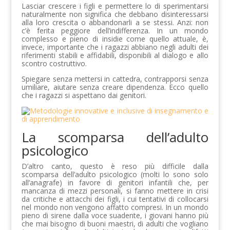
Lasciar crescere i figli e permettere lo di sperimentarsi
naturalmente non significa che debbano disinteressarsi
alla loro crescita o abbandonarli a se stessi. Anzi: non
c’è ferita peggiore dell’indifferenza. In un mondo
complesso e pieno di insidie come quello attuale, è,
invece, importante che i ragazzi abbiano negli adulti dei
riferimenti stabili e affidabili, disponibili al dialogo e allo
scontro costruttivo.
Spiegare senza mettersi in cattedra, contrapporsi senza
umiliare, aiutare senza creare dipendenza. Ecco quello
che i ragazzi si aspettano dai genitori.
La scomparsa dell’adulto
psicologico
D’altro canto, questo è reso più difficile dalla
scomparsa dell’adulto psicologico (molti lo sono solo
all’anagrafe) in favore di genitori infantili che, per
mancanza di mezzi personali, si fanno mettere in crisi
da critiche e attacchi dei figli, i cui tentativi di collocarsi
nel mondo non vengono affatto compresi. In un mondo
pieno di sirene dalla voce suadente, i giovani hanno più
che mai bisogno di buoni maestri, di adulti che vogliano