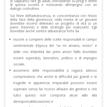
(e sappiano) fare gli adulti, instradando su pregi e difetti
di questa società e motivando all’impegno con un
dialogo costruttivo.
Sul finire dell’adolescenza, in concomitanza con l’inizio
della fase della giovinezza, nella mente di un giovane
dovrebbe essersi delineato un progetto di vita (o un
piano d’azione) e delle strategie per realizzarlo. Egli
dovrebbe anche sentirsi abbastanza forte da
riuscire a compiere delle scelte responsabili in campo
sentimentale (l’epoca del “se mi amano, esisto” e
delle crisi d’identità dei primi amori falliti dovrebbe
essere superata), lavorativo, politico o di impegno
sociale,
assumersi delle responsabilità (i ragazzi adesso
comprendono che anche le difficoltà più grandi o le
tragedie in apparenza irreparabili possono essere
superate senza far ricorso all’aiuto dei genitori e che
tutto questo non comporta alcun alibi alla
deresponsabilizzazione) e