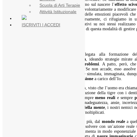
mente di
pensieri positivi
, se interrompiamo sul nascere l’
effetto
sciv
Scuola di Arti Terapie
delle emozioni negative, ci predisponiamo volontariamente a modificare
Attività Istituzionale
inefficaci abitudini di pensiero e a vivere delle emozioni piacevoli che
proiettano nella
modalità creativa
. Diversamente, ci rifugiamo in u
modalità difensiva
in cui i pensieri negativi su noi stessi realizzano
ISCRIVITI | ACCEDI
peggiori profezie. Alla lunga, la disarmonia di questa modalità di gestire 
stati mentali diventa una malattia.
A che servono i pensieri?
La funzione evolutiva del
pensiero
, legata alla formazione del
neocorteccia, è garantire la
sopravvivenza
, ideando strategie mirate a
fuga dai pericoli
e alla
soluzione dei problemi
. A patto, però, che
pensiero si traduca in un’azione concreta. Se non accade, esso assolve
compito di surrogato dell’azione, un’azione simulata, immaginata, dunq
che ha lo scopo di
scaricare l’eccessiva tensione
a carico dell’Io.
Evolutivamente, tutto questo aveva un senso, visto che l’uomo era chiam
a ideare strategie per non diventare la colazione della tigre con i dent
sciabola. Ma, da quando i pericoli sono sempre
meno reali
e sempre
p
immaginari
(vissuti depressivi, senso di inadeguatezza, ansie, incertez
dubbi sul futuro), perché legati al
mondo della mente
, i nostri nemici 
solo non sono diminuiti ma si sono perfino moltiplicati.
I
pericoli
, dunque, oggi si spostano, per lo più, dal
mondo reale
a quel
della
mente
. Essendo, però, impossibile risolvere con un’azione reale
pericolo non reale, il carico di tensione aumenta in modo esponenziale
con essa, la
sofferenza psichica
. Ma si tratta di
paure immaginarie
c