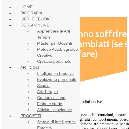
HOME
BIOGRAFIA
LIBRI E EBOOK
CORSI ONLINE
I pensieri che fanno soffrire
Apprendere le Arti
Terapie
possono essere cambiati (se s
Master per Docenti
Metodo Autobiografico
sa come fare)
Creativo
Crescita personale
ARTICOLI
Intelligenza Emotiva
Evoluzione personale
Scuola
Arti Terapie
Comunicazione
Fiabe e storie
Attività Istituzionale
Nessun comportamento è libero dall’influenza delle emozioni, neanche
PROGETTI
pensieri
. Perché anche i pensieri, al pari degli altri comportamenti, poss
Scuola di Intelligenza
essere educati. Esiste, infatti, una chiara relazione tra emozioni e pensi
Emotiva
che produce un loop sul quale possiamo intervenire. Se nutriamo la nos