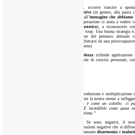
Per dis-identificarsi dai pensieri caotici, occorre riuscire a sposta
l’attenzione dal pensiero alle
reazioni emotive
(in genere, alla paura c
proviamo) o, cosa un po’ più complicata, all’
immagine che abbiamo 
noi
stessi in quel dato momento. Questa operazione ci aiuta a vedere c
distacco il pensiero (si chiama
distacco estetico
), a riconoscerlo co
inefficace o passeggero e a interrompere il loop. Una buona strategia è
questo punto del processo, la sostituzione del pensiero abituale c
un’immagine piacevole (cioè, ad esempio, distrarsi da una preoccupazio
concentrandosi su cose che ci fanno sentire bene).
Naturalmente approdare all’
autoconsapevolezza
richiede applicazione 
esercizio costanti. Per questo esistono Scuole di crescita personale, c
quella di Coaching in Intelligenza Emotiva.
I pensieri dipendono da noi
Quando accettiamo il circolo vizioso di riproduzione e moltiplicazione 
pensieri negativi, autorizziamo implicitamente la nostra mente a infligge
sofferenze. Scrive Giacobbe: “
Il
pensiero
è come un coltello: ci pu
imburrare il pane o tagliartici la gola. È incredibile come quasi tut
preferiscano la
seconda soluzione
e non la prima.”
Insomma, i pensieri dipendono da noi. Se sono negativi, il nost
organismo si intossica con il cocktail di emozioni negative che si diffo
nel nostro organismo. Le conseguenze si chiamano
disarmonia
e
malatt