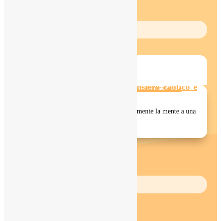
INFORMATI
Leggi il mio ultimo articolo
5 pratiche per arginare il pensiero caotico e
disfunzionale
Ecco cinque pratiche per ricondurre gradualmente la mente a una
funzione abitabile, trasformando...
LEGGI TUTTO
IMPARA