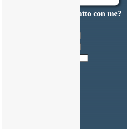
Vuoi metterti in contatto con me?
SCRIVIMI
Indirizzo Email
Nome completo
Numero di Telefono
Messaggio
INVIA
SEGUIMI
Segui
Segui
Segui
Segui