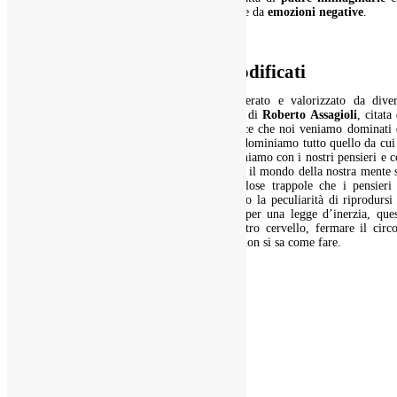
vengono alimentate da
pensieri distruttivi
e da
emozioni negative
.
I pensieri possono essere modificati
Un principio del buddhismo, oggi recuperato e valorizzato da diver
correnti psicologiche, come la
Psicosintesi
di
Roberto Assagioli
, citata
Giulio Cesare Giacobbe
nei suoi libri, dice che noi veniamo dominati
tutto ciò con cui ci identifichiamo, mentre dominiamo tutto quello da cui
dis-identifichiamo
. Poiché noi ci identifichiamo con i nostri pensieri e 
le nostre emozioni, finiamo per credere che il mondo della nostra mente 
il mondo reale e per cadere nelle pericolose trappole che i pensieri 
tendono. E poiché i pensieri negativi hanno la peculiarità di riprodursi
continuo e inconsapevolmente, visto che, per una legge d’inerzia, ques
crea un inspiegabile godimento per il nostro cervello, fermare il circ
vizioso che producono diventa difficile, se non si sa come fare.
Condividi:
Telegram
WhatsApp
Altro