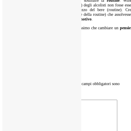
Per modificare le abitudini, allora, basta sostituire la
routine
. Wils
ipotizzò, infatti, che la smania (ricompensa) degli alcolisti non fosse ess
ubriachi ma rifuggire l’angoscia per mezzo del bere (routine). Cre
dunque, gruppi di mutuo aiuto (sostituzione della routine) che assolvess
esattamente alla funzione di dare
sollievo emotivo
.
Che cosa saremmo disposti a fare se scoprissimo che cambiare un
pensie
abituale
può darci sollievo?
0 commenti
Invia un commento
Il tuo indirizzo email non sarà pubblicato.
I campi obbligatori sono
contrassegnati
*
Commento
*