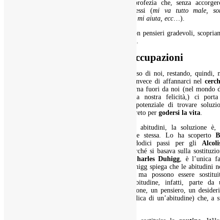
E, cosa ancora peggiore, realizzano la profezia che, senza accorgerc
creiamo e realizziamo intorno a noi stessi (
mi va tutto male, so
sfortunato, ce l’hanno tutti con me, nessuno mi aiuta, ecc
…).
Se siamo abbastanza abili da correggerli con pensieri gradevoli, scopri
che la
felicità
è realmente a portata di mano.
Fuori dal cerchio delle preoccupazioni
Rivolgere l’
attenzione
verso l’interno, verso di noi, restando, quindi, 
cerchio di influenza
di cui parla Covey, invece di affannarci nel
cerch
delle preoccupazioni
, che è tutto intorno ma fuori da noi (nel mondo 
pensieri caotici che interferiscono con la nostra felicità,) ci porta
riappropriarci di noi stessi e del nostro potenziale di trovare soluzi
creative per la nostra vita. Che, poi, è il segreto per
godersi la vita
.
Poiché il loop di pensieri si basa sulle abitudini, la soluzione è, 
definitiva, la trasformazione dell’abitudine stessa. Lo ha scoperto
B
Wilson
, l’ideatore del programma in dodici passi per gli
Alcoli
Anonimi
. Il suo metodo ebbe successo perché si basava sulla sostituzi
della routine. La routine, come spiega
Charles
Duhigg
, è l’unica f
dell’abitudine che può essere sostituita. Duhigg spiega che le abitudini 
possono essere dimenticate o cancellate ma possono essere sostituit
modificando la
routine
. Il ciclo dell’abitudine, infatti, parte da 
detonatore
(o segnale, un fatto, un’emozione, un pensiero, un desideri
che innesca una
routine
(la ripetizione ciclica di un’abitudine) che, a 
volta, offre una
ricompensa
.