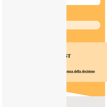
Apprendere con le emozioni
ASCOLTA
PODCAST
La moderna teoria della mente e la scienza della decisione
0:08:00