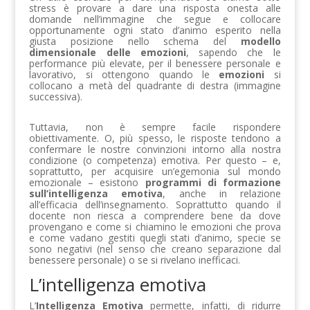
stress è provare a dare una risposta onesta alle
domande nell’immagine che segue e collocare
opportunamente ogni stato d’animo esperito nella
giusta posizione nello schema del
modello
dimensionale delle emozioni
, sapendo che le
performance più elevate, per il benessere personale e
lavorativo, si ottengono quando le
emozioni
si
collocano a metà del quadrante di destra (immagine
successiva).
Tuttavia, non è sempre facile rispondere
obiettivamente. O, più spesso, le risposte tendono a
confermare le nostre convinzioni intorno alla nostra
condizione (o competenza) emotiva. Per questo – e,
soprattutto, per acquisire un’egemonia sul mondo
emozionale – esistono
programmi di formazione
sull’intelligenza emotiva
, anche in relazione
all’efficacia dell’insegnamento. Soprattutto quando il
docente non riesca a comprendere bene da dove
provengano e come si chiamino le emozioni che prova
e come vadano gestiti quegli stati d’animo, specie se
sono negativi (nel senso che creano separazione dal
benessere personale) o se si rivelano inefficaci.
L’intelligenza emotiva
L’
Intelligenza
Emotiva
permette, infatti, di ridurre