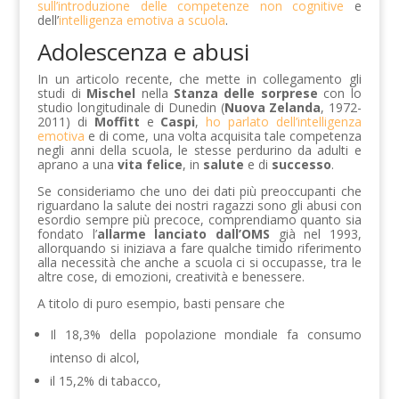
sull’introduzione delle competenze non cognitive
e
dell’
intelligenza emotiva a scuola
.
Adolescenza e abusi
In un articolo recente, che mette in collegamento gli
studi di
Mischel
nella
Stanza delle sorprese
con lo
studio longitudinale di Dunedin (
Nuova Zelanda
, 1972-
2011) di
Moffitt
e
Caspi
,
ho parlato dell’intelligenza
emotiva
e di come, una volta acquisita tale competenza
negli anni della scuola, le stesse perdurino da adulti e
aprano a una
vita felice
, in
salute
e di
successo
.
Se consideriamo che uno dei dati più preoccupanti che
riguardano la salute dei nostri ragazzi sono gli abusi con
esordio sempre più precoce, comprendiamo quanto sia
fondato l’
allarme
lanciato dall’OMS
già nel 1993,
allorquando si iniziava a fare qualche timido riferimento
alla necessità che anche a scuola ci si occupasse, tra le
altre cose, di emozioni, creatività e benessere.
A titolo di puro esempio, basti pensare che
Il 18,3% della popolazione mondiale fa consumo
intenso di alcol,
il 15,2% di tabacco,