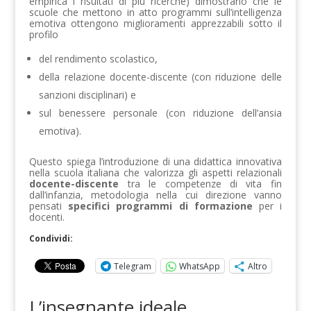
empirica i risultati di più ricerche) dimostrano che le
scuole che mettono in atto programmi sull’intelligenza
emotiva ottengono miglioramenti apprezzabili sotto il
profilo
del rendimento scolastico,
della relazione docente-discente (con riduzione delle
sanzioni disciplinari) e
sul benessere personale (con riduzione dell’ansia
emotiva).
Questo spiega l’introduzione di una didattica innovativa
nella scuola italiana che valorizza gli aspetti relazionali
docente-discente
tra le competenze di vita fin
dall’infanzia, metodologia nella cui direzione vanno
pensati
specifici programmi di formazione
per i
docenti.
Condividi:
Telegram
WhatsApp
Altro
L’insegnante ideale