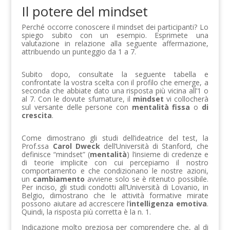
Il potere del mindset
Perché occorre conoscere il mindset dei participanti? Lo
spiego subito con un esempio. Esprimete una
valutazione in relazione alla seguente affermazione,
attribuendo un punteggio da 1 a 7.
Subito dopo, consultate la seguente tabella e
confrontate la vostra scelta con il profilo che emerge, a
seconda che abbiate dato una risposta più vicina all’1 o
al 7. Con le dovute sfumature, il
mindset
vi collocherà
sul versante delle persone con
mentalità fissa
o
di
crescita
.
Come dimostrano gli studi dell’ideatrice del test, la
Prof.ssa
Carol Dweck
dell’Università di Stanford, che
definisce “mindset” (
mentalità
) l’insieme di credenze e
di teorie implicite con cui percepiamo il nostro
comportamento e che condizionano le nostre azioni,
un
cambiamento
avviene solo se è ritenuto possibile.
Per inciso, gli studi condotti all’Università di Lovanio, in
Belgio, dimostrano che le attività formative mirate
possono aiutare ad accrescere l’
intelligenza
emotiva
.
Quindi, la risposta più corretta è la n. 1.
Indicazione molto preziosa per comprendere che, al di