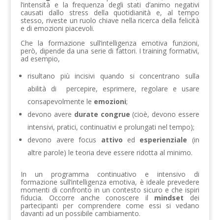
l’intensità e la frequenza degli stati d’animo negativi
causati dallo stress della quotidianità e, al tempo
stesso, riveste un ruolo chiave nella ricerca della felicità
e di emozioni piacevoli.
Che la formazione sull’intelligenza emotiva funzioni,
però, dipende da una serie di fattori. I training formativi,
ad esempio,
risultano più incisivi quando si concentrano sulla
abilità di percepire, esprimere, regolare e usare
consapevolmente le
emozioni
;
devono avere
durate congrue
(cioè, devono essere
intensivi, pratici, continuativi e prolungati nel tempo);
devono avere focus
attivo
ed
esperienziale
(in
altre parole) le teoria deve essere ridotta al minimo.
In un programma continuativo e intensivo di
formazione sull’intelligenza emotiva, è ideale prevedere
momenti di confronto in un contesto sicuro e che ispiri
fiducia. Occorre anche conoscere il
mindset
dei
partecipanti per comprendere come essi si vedano
davanti ad un possibile cambiamento.