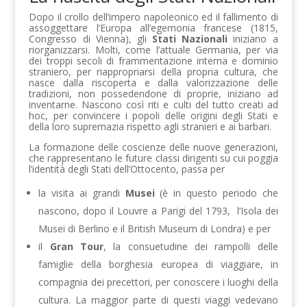
Dopo il crollo dell’impero napoleonico ed il fallimento di
assoggettare l’Europa all’egemonia francese (1815,
Congresso di Vienna), gli
Stati Nazionali
iniziano a
riorganizzarsi. Molti, come l’attuale Germania, per via
dei troppi secoli di frammentazione interna e dominio
straniero, per riappropriarsi della propria cultura, che
nasce dalla riscoperta e dalla valorizzazione delle
tradizioni, non possedendone di proprie, iniziano ad
inventarne. Nascono così riti e culti del tutto creati ad
hoc, per convincere i popoli delle origini degli Stati e
della loro supremazia rispetto agli stranieri e ai barbari.
La formazione delle coscienze delle nuove generazioni,
che rappresentano le future classi dirigenti su cui poggia
l’identità degli Stati dell’Ottocento, passa per
la visita ai grandi
Musei
(è in questo periodo che
nascono, dopo il Louvre a Parigi del 1793, l’Isola dei
Musei di Berlino e
il British Museum di Londra) e per
il
Gran Tour
, la consuetudine dei rampolli delle
famiglie della borghesia europea di viaggiare, in
compagnia dei precettori, per conoscere i luoghi della
cultura. La maggior parte di questi viaggi vedevano