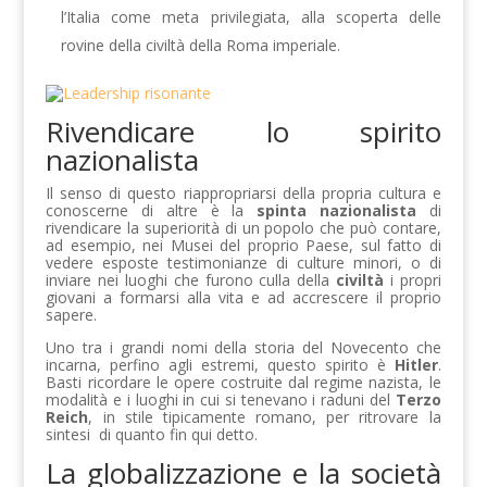
l’Italia come meta privilegiata, alla scoperta delle
rovine della civiltà della Roma imperiale.
Rivendicare lo spirito
nazionalista
Il senso di questo riappropriarsi della propria cultura e
conoscerne di altre è la
spinta nazionalista
di
rivendicare la superiorità di un popolo che può contare,
ad esempio, nei Musei del proprio Paese, sul fatto di
vedere esposte testimonianze di culture minori, o di
inviare nei luoghi che furono culla della
civiltà
i propri
giovani a formarsi alla vita e ad accrescere il proprio
sapere.
Uno tra i grandi nomi della storia del Novecento che
incarna, perfino agli estremi, questo spirito è
Hitler
.
Basti ricordare le opere costruite dal regime nazista, le
modalità e i luoghi in cui si tenevano i raduni del
Terzo
Reich
, in stile tipicamente romano, per ritrovare la
sintesi di quanto fin qui detto.
La globalizzazione e la società