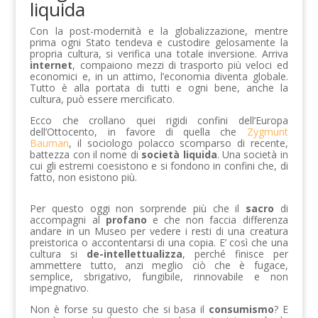
liquida
Con la post-modernità e la globalizzazione, mentre
prima ogni Stato tendeva e custodire gelosamente la
propria cultura, si verifica una totale inversione. Arriva
internet
, compaiono mezzi di trasporto più veloci ed
economici e, in un attimo, l’economia diventa globale.
Tutto è alla portata di tutti e ogni bene, anche la
cultura, può essere mercificato.
Ecco che crollano quei rigidi confini dell’Europa
dell’Ottocento, in favore di quella che
Zygmunt
Bauman
, il sociologo polacco scomparso di recente,
battezza con il nome di
società liquida
. Una società in
cui gli estremi coesistono e si fondono in confini che, di
fatto, non esistono più.
Per questo oggi non sorprende più che il
sacro
di
accompagni al
profano
e che non faccia differenza
andare in un Museo per vedere i resti di una creatura
preistorica o accontentarsi di una copia. E’ così che una
cultura si
de-intellettualizza
, perché finisce per
ammettere tutto, anzi meglio ciò che è fugace,
semplice, sbrigativo, fungibile, rinnovabile e non
impegnativo.
Non è forse su questo che si basa il
consumismo
? E