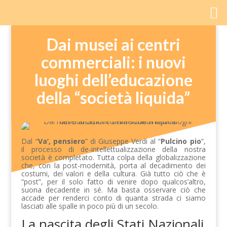
Dai musei ai centri
commerciali: i nuovi
luoghi dell’educazione
della “società liquida”
Dal “
Va’, pensiero
” di Giuseppe Verdi al “
Pulcino pio
“,
il processo di de-intellettualizzazione della nostra
società è completato. Tutta colpa della globalizzazione
che, con la post-modernità, porta al decadimento dei
costumi, dei valori e della cultura. Già tutto ciò che è
“post”, per il solo fatto di venire dopo qualcos’altro,
suona decadente in sé. Ma basta osservare ciò che
accade per renderci conto di quanta strada ci siamo
lasciati alle spalle in poco più di un secolo.
La nascita degli Stati Nazionali