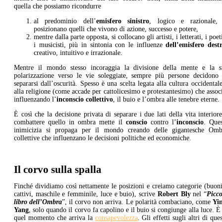
quella che possiamo ricondurre
al predominio dell’
emisfero
sinistro
, logico e razionale, 
posizionano quelli che vivono di azione, successo e potere,
mentre dalla parte opposta, si collocano gli artisti, i letterati, i poet
i musicisti, più in sintonia con le influenze
dell’emisfero dest
creativo, intuitivo e irrazionale.
Mentre il mondo stesso incoraggia la divisione della mente e la s
polarizzazione verso le vie soleggiate, sempre più persone decidono 
separarsi dall’oscurità. Spesso è una scelta legata alla cultura occidental
alla religione (come accade per cattolicesimo e protestantesimo) che assoc
influenzando l’
inconscio collettivo
, il buio e l’ombra alle tenebre eterne.
È così che la decisione privata di separare i due lati della vita interior
combattere quello in ombra mette il
conscio
contro l’
inconscio
. Ques
inimicizia si propaga per il mondo creando delle gigantesche Omb
collettive che influenzano le decisioni politiche ed economiche.
Il corvo sulla spalla
Finché dividiamo così nettamente le posizioni e creiamo categorie (buon
cattivi, maschile e femminile, luce e buio), scrive
Robert Bly
nel “
Picco
libro dell’Ombra
”, il corvo non arriva. Le polarità combaciano, come
Yi
Yang
, solo quando il corvo fa capolino e il buio si congiunge alla luce. È
quel momento che arriva la
consapevolezza
. Gli effetti sugli altri di que