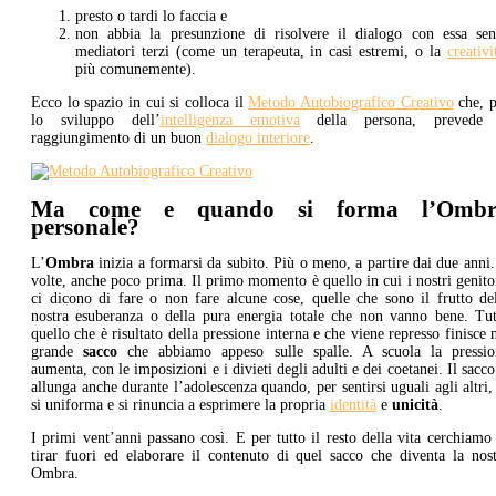
presto o tardi lo faccia e
non abbia la presunzione di risolvere il dialogo con essa sen
mediatori terzi (come un terapeuta, in casi estremi, o la
creativi
più comunemente).
Ecco lo spazio in cui si colloca il
Metodo Autobiografico Creativo
che, p
lo sviluppo dell’
intelligenza emotiva
della persona, prevede 
raggiungimento di un buon
dialogo interiore
.
Ma come e quando si forma l’Ombr
personale?
L’
Ombra
inizia a formarsi da subito. Più o meno, a partire dai due anni
volte, anche poco prima. Il primo momento è quello in cui i nostri genit
ci dicono di fare o non fare alcune cose, quelle che sono il frutto de
nostra esuberanza o della pura energia totale che non vanno bene. Tut
quello che è risultato della pressione interna e che viene represso finisce 
grande
sacco
che abbiamo appeso sulle spalle. A scuola la pressio
aumenta, con le imposizioni e i divieti degli adulti e dei coetanei. Il sacco
allunga anche durante l’adolescenza quando, per sentirsi uguali agli altri,
si uniforma e si rinuncia a esprimere la propria
identità
e
unicità
.
I primi vent’anni passano così. E per tutto il resto della vita cerchiamo
tirar fuori ed elaborare il contenuto di quel sacco che diventa la nos
Ombra.