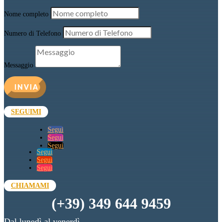
Nome completo
Numero di Telefono
Messaggio
INVIA
SEGUIMI
Segui
Segui
Segui
Segui
Segui
Segui
CHIAMAMI
(+39) 349 644 9459
Dal lunedì al venerdì