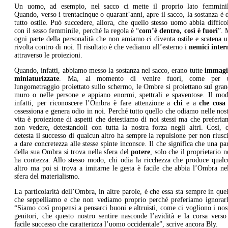
Un uomo, ad esempio, nel sacco ci mette il proprio lato femminil
Quando, verso i trentacinque o quarant’anni, apre il sacco, la sostanza è 
tutto ostile. Può succedere, allora, che quello stesso uomo abbia diffico
con il sesso femminile, perché la regola è “
com’è dentro, così è fuori
”. 
ogni parte della personalità che non amiamo ci diventa ostile e scatena 
rivolta contro di noi. Il risultato è che vediamo all’esterno i
nemici inter
attraverso le proiezioni.
Quando, infatti, abbiamo messo la sostanza nel sacco, erano tutte
immagi
miniaturizzate
. Ma, al momento di venire fuori, come per 
lungometraggio proiettato sullo schermo, le Ombre si proiettano sul gra
muro o nelle persone e appiano enormi, spettrali e spaventose. Il mod
infatti, per riconoscere l’Ombra è fare attenzione a
chi
e a
che cosa
ossessiona e genera odio in noi. Perché tutto quello che odiamo nelle nos
vita è proiezione di aspetti che detestiamo di noi stessi ma che preferi
non vedere, detestandoli con tutta la nostra forza negli altri. Così, 
detesta il successo di qualcun altro ha sempre la repulsione per non riusc
a dare concretezza alle stesse spinte inconsce. Il che significa che una pa
della sua Ombra si trova nella sfera del
potere
, solo che il proprietario 
ha contezza. Allo stesso modo, chi odia la ricchezza che produce qualc
altro ma poi si trova a imitarne le gesta è facile che abbia l’Ombra ne
sfera del materialismo.
La particolarità dell’Ombra, in altre parole, è che essa sta sempre in que
che seppelliamo e che non vediamo proprio perché preferiamo ignorarl
“Siamo così propensi a pensarci buoni e altruisti, come ci vogliono i nos
genitori, che questo nostro sentire nasconde l’avidità e la corsa verso
facile successo che caratterizza l’uomo occidentale”, scrive ancora Bly.