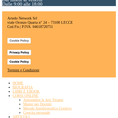
Dalle 9:00 alle 18:00
Artedo Network Srl
viale Oronzo Quarta n° 24 – 73100 LECCE
Cod.Fis.| P.IVA: 04618720751
Cookie Policy
Privacy Policy
Cookie Policy
Termini e Condizioni
HOME
BIOGRAFIA
LIBRI E EBOOK
CORSI ONLINE
Apprendere le Arti Terapie
Master per Docenti
Metodo Autobiografico Creativo
Crescita personale
ARTICOLI