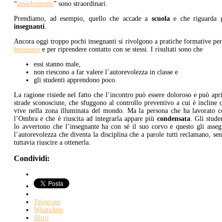
“
assorbimento
” sono straordinari.
Prendiamo, ad esempio, quello che accade a
scuola
e che riguarda g
insegnanti
.
Ancora oggi troppo pochi insegnanti si rivolgono a pratiche formative per
benessere
e per riprendere contatto con se stessi. I risultati sono che
essi stanno male,
non riescono a far valere l’autorevolezza in classe e
gli studenti apprendono poco.
La ragione risiede nel fatto che l’incontro può essere doloroso e può apr
strade sconosciute, che sfuggono al controllo preventivo a cui è incline 
vive nella zona illuminata del mondo. Ma la persona che ha lavorato c
l’Ombra e che è riuscita ad integrarla appare più
condensata
. Gli stude
lo avvertono che l’insegnante ha con sé il suo corvo e questo gli asse
l’autorevolezza che diventa la disciplina che a parole tutti reclamano, se
tuttavia riuscire a ottenerla.
Condividi:
Telegram
WhatsApp
Altro