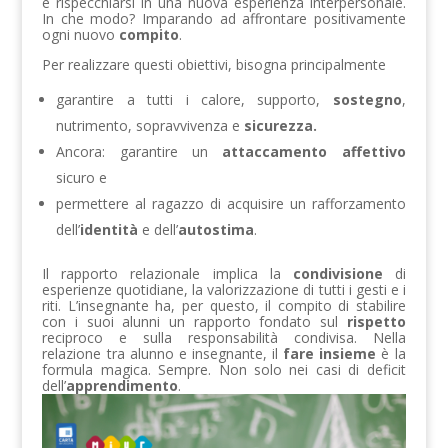
e rispecchiarsi in una nuova esperienza interpersonale.
In che modo? Imparando ad affrontare positivamente
ogni nuovo
compito
.
Per realizzare questi obiettivi, bisogna principalmente
garantire a tutti i calore, supporto,
sostegno
,
nutrimento, sopravvivenza e
sicurezza.
Ancora: garantire un
attaccamento affettivo
sicuro e
permettere al ragazzo di acquisire un rafforzamento
dell’
identità
e dell’
autostima
.
Il rapporto relazionale implica la
condivisione
di
esperienze quotidiane, la valorizzazione di tutti i gesti e i
riti. L’insegnante ha, per questo, il compito di stabilire
con i suoi alunni un rapporto fondato sul
rispetto
reciproco e sulla responsabilità condivisa. Nella
relazione tra alunno e insegnante, il
fare insieme
è la
formula magica. Sempre. Non solo nei casi di deficit
dell’
apprendimento
.