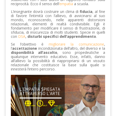
reciprocità. Ecco il senso dell’
empatia
a scuola.
L’insegnante dovrà costruire un clima di
fiducia
, al fine
di favore l’intimità con l’allievo, di avvicinarsi al suo
mondo, riconoscendo, nelle apparenti distorsioni
relazionali, elementi di realtà condivisibile. Egli è
fondamento per modificare il senso di frustrazione, di
sfiducia, di insicurezza di molti studenti. Specie in quelli
con
DSA
,
disturbi specifici dell’apprendimento
.
Se l’obiettivo è
migliorare la comunicazione
,
l’
accettazione
incondizionata dell’altro, del diverso e la
disponibilità all’ascolto
, sono propedeutiche a
qualunque intervento educativo. Esse, infatti, danno
all’allievo la possibilità di riappropriarsi di un vissuto
relazionale che costituisce la base sulla quale si
innesterà l’intero percorso.