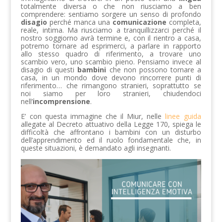
totalmente diversa o che non riusciamo a ben
comprendere: sentiamo sorgere un senso di profondo
disagio
perché manca una
comunicazione
completa,
reale, intima. Ma riusciamo a tranquillizzarci perché il
nostro soggiorno avrà termine e, con il rientro a casa,
potremo tornare ad esprimerci, a parlare in rapporto
allo stesso quadro di riferimento, a trovare uno
scambio vero, uno scambio pieno. Pensiamo invece al
disagio di questi
bambini
che non possono tornare a
casa, in un mondo dove devono rincorrere punti di
riferimento… che rimangono stranieri, soprattutto se
noi siamo per loro stranieri, chiudendoci
nell’
incomprensione
.
E’ con questa immagine che il Miur, nelle
linee guida
allegate al Decreto attuativo della Legge 170, spiega le
difficoltà che affrontano i bambini con un disturbo
dell’apprendimento ed il ruolo fondamentale che, in
queste situazioni, è demandato agli insegnanti.