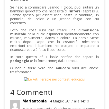
Se riesci a comunicare usando il gioco, puoi aiutare un
bambino ipodotato che necessita di
rinforzi
espressivi.
Perché spesso, per essere liberi, basta un tamburo, un
pennello, dei colori e un grande foglio con cui
esprimersi.
Ecco che cosa vuol dire creare una
dimensione
musicale
nella quale esprimersi spontaneamente con
musica, movimento, danza e colore. La parola viene
molto dopo. Dopo che la creatività, ridestando
emozioni che il bambino ha bisogno di imparare a
riconoscere, avrà fatto il suo corso.
In tutto questo c’è il labile confine che separa la
pedagogia
(e la formazione) dalla terapia.
O non è forse vero che
educare
vuol dire anche
trasformare?
4 Commenti
Mariantonia
il 4 Maggio 2017 alle 14:10
Molto interessante. Qualche esempio di come