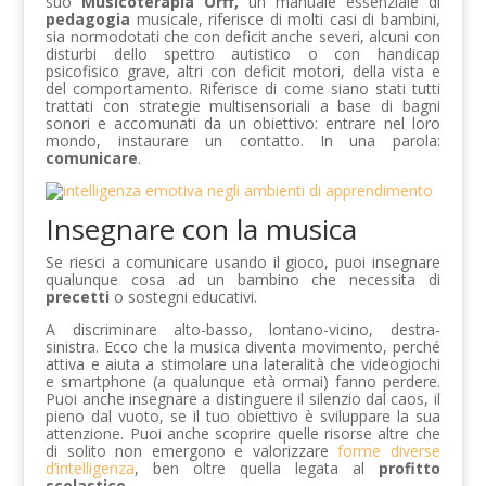
suo
Musicoterapia Orff,
un manuale essenziale di
pedagogia
musicale, riferisce di molti casi di bambini,
sia normodotati che con deficit anche severi, alcuni con
disturbi dello spettro autistico o con handicap
psicofisico grave, altri con deficit motori, della vista e
del comportamento. Riferisce di come siano stati tutti
trattati con strategie multisensoriali a base di bagni
sonori e accomunati da un obiettivo: entrare nel loro
mondo, instaurare un contatto. In una parola:
comunicare
.
Insegnare con la musica
Se riesci a comunicare usando il gioco, puoi insegnare
qualunque cosa ad un bambino che necessita di
precetti
o sostegni educativi.
A discriminare alto-basso, lontano-vicino, destra-
sinistra. Ecco che la musica diventa movimento, perché
attiva e aiuta a stimolare una lateralità che videogiochi
e smartphone (a qualunque età ormai) fanno perdere.
Puoi anche insegnare a distinguere il silenzio dal caos, il
pieno dal vuoto, se il tuo obiettivo è sviluppare la sua
attenzione. Puoi anche scoprire quelle risorse altre che
di solito non emergono e valorizzare
forme diverse
d’intelligenza
, ben oltre quella legata al
profitto
scolastico
.