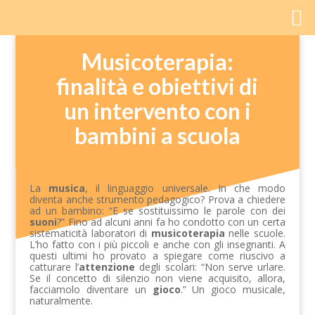
Musicoterapia:
finalità e obiettivi di
un intervento con i
bambini a scuola
La
musica
, il linguaggio universale. In che modo
diventa anche strumento pedagogico? Prova a chiedere
ad un bambino: “E se sostituissimo le parole con dei
suoni
?” Fino ad alcuni anni fa ho condotto con un certa
sistematicità laboratori di
musicoterapia
nelle scuole.
L’ho fatto con i più piccoli e anche con gli insegnanti. A
questi ultimi ho provato a spiegare come riuscivo a
catturare l’
attenzione
degli scolari: “Non serve urlare.
Se il concetto di silenzio non viene acquisito, allora,
facciamolo diventare un
gioco
.” Un gioco musicale,
naturalmente.