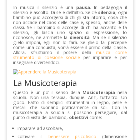
In musica il silenzio è una
pausa
. In pedagogia il
silenzio è ascolto. Di sé e dell’altro. Se c’è
silenzio
, ogni
bambino può accorgersi di chi gli sta intorno, cosa che
non accade nel caos delle case e, spesso, anche delle
classi. Se il bambino si accorge di chi ha accanto e fa
silenzio, gli lascia uno spazio di espressione, lo
riconosce, ne ammette la
diversità
. Ma se il silenzio
glielo imponi, egli non lo farà. Se glielo fai percepire
come una conquista, vorrà essere il primo della classe.
Allora, sfruttiamo il potere della
musica come
strumento di coesione sociale
per imparare e per
insegnare divertendoci.
La Musicoterapia
Questo è un po’ il senso della
Musicoterapia
nella
scuola. Non una terapia, dunque. Anzi, tutt’altro. Un
gioco. Fatto di semplici strumentini in legno, pelle e
metalli che suonano praticamente da soli. Con la
musicoterapia a scuola si possono perseguire, dal
punto di vista del bambino,
obiettivi
come:
imparare ad ascoltare,
coltivare il
benessere psicofisico
(dimensione