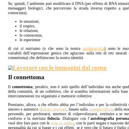
Se, quindi, l’ambiente può modificare il DNA (per effetto di RNA minori
messaggeri biologici, che percorrono la strada inversa rispetto a quel
conosciuta),
le emozioni,
il respiro,
le relazioni,
le conoscenze,
le esperienze
di cui ci nutriamo (e che sono la nostra
autobiografia
) sono le nuo
variabili dell’espressione genica che agiscono sulla rete di reti neurali 
connettoma) che definiscono la nostra identità.
Il connettoma
Il
connettoma
, peraltro, non è solo quello dell’individuo ma anche que
della comunità, di un collettivo, che si scambia informazioni sulla base
interconnessioni tra organismi e memorie collettive.
Pensiamo, allora, a che effetto abbia per l’individuo e per la collettività
sincero e autentico
dialogo interiore
, basato sulla
consapevolezza
della sto
personale, per perdonarsi, smettere di colpevolizzarsi, restituire a se ste
conforto e la meritata
fiducia
. Dialogare con l’
autobiografia persona
vuol dire fare pace con le
zone in ombra
, con le parti negate e nascoste de
personalità da cui si fugge e i cui effetti, se è vero che il futuro è figlio 