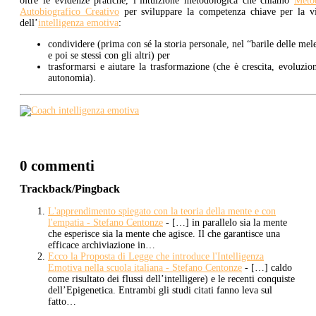
oltre le evidenze pratiche, l’intuizione metodologica che chiamo
Meto
Autobiografico Creativo
per sviluppare la competenza chiave per la vi
dell’
intelligenza emotiva
:
condividere (prima con sé la storia personale, nel “barile delle mel
e poi se stessi con gli altri) per
trasformarsi e aiutare la trasformazione (che è crescita, evoluzio
autonomia).
0 commenti
Trackback/Pingback
L'apprendimento spiegato con la teoria della mente e con
l'empatia - Stefano Centonze
- […] in parallelo sia la mente
che esperisce sia la mente che agisce. Il che garantisce una
efficace archiviazione in…
Ecco la Proposta di Legge che introduce l'Intelligenza
Emotiva nella scuola italiana - Stefano Centonze
- […] caldo
come risultato dei flussi dell’intelligere) e le recenti conquiste
dell’Epigenetica. Entrambi gli studi citati fanno leva sul
fatto…