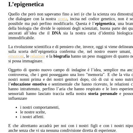
L’epigenetica
Quello che però non sapevamo fino a ieri (e che la scienza ora dimostra
che dialogare con la nostra
storia
, incisa nel codice genetico, non è s
possibile ma può perfino modificarlo. Questa è l’
epigenetica
, una bran
della biologia che divide le opinioni degli scienziati, buona parte dei qu
ancorati all’idea che il
DNA
sia la nostra carta d’identità biologica
immodificabile.
La rivoluzione scientifica e di pensiero che, invece, oggi si viene delinea
sulla scorta dell’epigenetica conferma che, nel nostro essere umani, 
emozioni
, le
relazioni
e la
biografia
hanno un peso maggiore di quanto n
si possa immaginare.
Oggetto di questo nuovo campo di indagine è l’idea, semplice ma anc
controversa, che i geni posseggano una loro “memoria”. E che la vita d
nostri nonni prima e dei nostri genitori dopo, ciò di cui si sono nutri
l’
educazione emotiva
e sentimentale che hanno ricevuto, le relazioni 
hanno intrattenuto, perfino l’aria che hanno respirato e le loro esperie
sensoriali hanno lasciato traccia nella nostra
storia personale
e posso
influenzare
i nostri comportamenti,
le nostre scelte,
i nostri affetti.
E che altrettanto accadrà per noi con i nostri figli e con i nostri nipo
anche senza che vi sia nessuna condivisione diretta di esperienze.