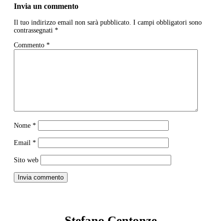
Invia un commento
Il tuo indirizzo email non sarà pubblicato.
I campi obbligatori sono
contrassegnati
*
Commento
*
Nome
*
Email
*
Sito web
Invia commento
Stefano Centonze