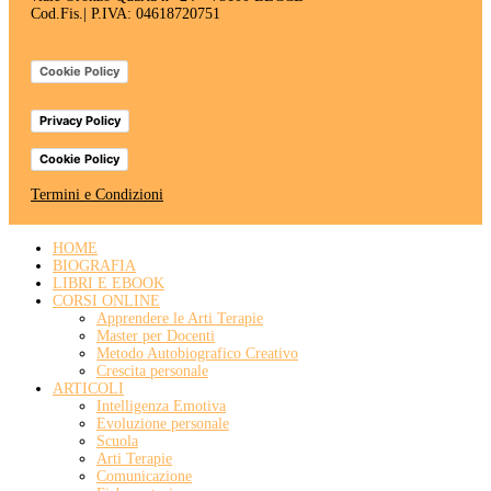
Cod.Fis.| P.IVA: 04618720751
Cookie Policy
Privacy Policy
Cookie Policy
Termini e Condizioni
HOME
BIOGRAFIA
LIBRI E EBOOK
CORSI ONLINE
Apprendere le Arti Terapie
Master per Docenti
Metodo Autobiografico Creativo
Crescita personale
ARTICOLI
Intelligenza Emotiva
Evoluzione personale
Scuola
Arti Terapie
Comunicazione