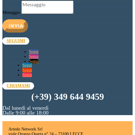
Messaggio
INVIA
SEGUIMI
Segui
Segui
Segui
Segui
Segui
Segui
CHIAMAMI
(+39) 349 644 9459
Dal lunedì al venerdì
Dalle 9:00 alle 18:00
Artedo Network Srl
viale Oronzo Quarta n° 24 – 73100 LECCE