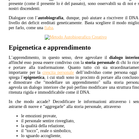
presente (come il presente lo è del passato), sono osservabili su di noi e 
nostri discendenti.
Dialogare con l’
autobiografia
, dunque, può aiutare a riscrivere il DNA
livello dei deficit ereditati geneticamente. Basta scegliere il modo migli
per farlo, come una
fiaba
.
Epigenetica e apprendimento
L’apprendimento, in questo senso, deve agevolare il
dialogo interio
affinché esso possa essere condiviso con la
storia personale
di chi lo ric
e portare alla trasformazione. Quanto tutto ciò sia straordinariamen
importante per la
crescita personale
dell’individuo come persona oggi 
spiega l’
epigenetica
, i cui studi sono in procinto di portare alla conclusi
e dimostrare che “modellare un apprendimento” sulla storia persona
agevola un dialogo interiore che può perfino modificare una struttura fin
ritenuta rigida e immodificabile come il DNA.
In che modo accade? Decodificare le informazioni attraverso i sens
astrarne di nuove e “aggregarle” alla storia personale, attraverso
le emozioni provate,
il personale sentire risvegliato,
la qualità della relazione,
il “tocco”, reale o simbolico,
lo sguardo accogliente,