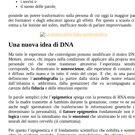
i sorrisi e
il suono delle parole,
possiede un potere trasformativo sulla persona di cui oggi la maggior pa
dei formatori e degli educatori ignora gli effetti. Per questo a scuola ci
ostina a far lezione nel solito, inefficace modo di parlare improvvisando.
Una nuova idea di DNA
Ma tutte le esperienze che coinvolgono possono modificare il nostro DN
Mettere, invece, chi impara nella condizione di applicare alla propria sto
personale ciò che viene trasmesso attraverso l’esperienza sensibi
corrisponde, lo dimostrano le
neuroscienze
, alle esperienze di contatto 
è diffuso nella mano e in tutto il resto del corpo. E che, in una paro
definiscono l’
autobiografia
(a partire dalla storia delle nostre relazi
dall’infanzia e, addirittura, dalla gestazione) che va accompagnata al
carezze della
fiducia
e delle emozioni esperite.
In parole semplici (che l’
epigenetica
spiega con la presenza di RNA mino
che la madre trasmette al bambino durante la gestazione, come ve ne so
anche negli spermatozoi che trasferiscono le informazioni genetiche c
determinano la personalità), il
fattore epigenetico
fondamentale non è 
logica
come noi la intendiamo ma le
emozioni
che strutturano le reti di r
neurali del nostro cervello (il connettoma).
Per questo l’epigenetica è il fondamento scientifico che nobilita e sostie