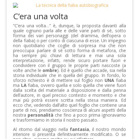
C’era una volta
“C’era una volta…” è, dunque, la proposta davanti alla
quale ognuno parla alle e delle varie parti di sé, sotto
forma dei vari personaggi (del dramma, dell’opera o
della fiaba) o per conto di ciascuna di esse. Un impegno
non quotidiano che coglie di sorpresa ma che non
preoccupa: parlare di sé sotto forma di metafora, che
ha sempre più chiavi di lettura e mai una sola
interpretazione, infatti, rende sicuro portare fuori e
condividere con il gruppo le proprie parti nascoste (a
volte anche le
ombre
). Ed è quello che accade, sia nella
storia individuale che in quella del gruppo. In fondo, lo
sforzo richiesto è di mettere sul foglio non
UNA
fiaba
ma
LA
fiaba, ovvero quella e solo quella che viene fuori
dalla scelta del materiale a disposizione e dalla penna
dell’autore, in quel preciso contesto e momento e che
mai più potrà essere scritta nella stesa maniera. Ed
ecco che, vedendo dall’alto quel foglio che contiene una
parte di noi, prendiamo coscienza di alcuni aspetti della
nostra
personalità
che fino a poco prima ignoravamo
e trasformiamo in storia il nostro passato.
Al ritorno dal viaggio nella
fantasia
, il nostro mondo
interiore si presenta definitivamente modificato. O se