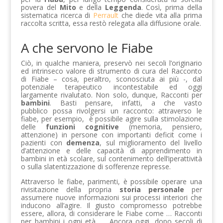
povera del
Mito
e della
Leggenda
. Così, prima della
sistematica ricerca di
Perrault
che diede vita alla prima
raccolta scritta, essa restò relegata alla diffusione orale.
A che servono le Fiabe
Ciò, in qualche maniera, preservò nei secoli l’originario
ed intrinseco valore di strumento di cura del Racconto
di Fiabe – cosa, peraltro, sconosciuta ai più -, dal
potenziale terapeutico incontestabile ed oggi
largamente rivalutato. Non solo, dunque, Racconti per
bambini
. Basti pensare, infatti, a che vasto
pubblico possa rivolgersi un racconto: attraverso le
fiabe, per esempio, è possibile agire sulla stimolazione
delle
funzioni cognitive
(memoria, pensiero,
attenzione) in persone con importanti deficit come i
pazienti con
demenza
, sul miglioramento del livello
d’attenzione e delle capacità di apprendimento in
bambini in età scolare, sul contenimento dell’iperattività
o sulla slatentizzazione di sofferenze represse.
Attraverso le fiabe, parimenti, è possibile operare una
rivisitazione della propria
storia personale
per
assumere nuove informazioni sui processi interiori che
inducono all’agire. Il giusto compromesso potrebbe
essere, allora, di considerare le Fiabe come … Racconti
per bambini i ogni età… . Ancora oggi, dopo secoli di