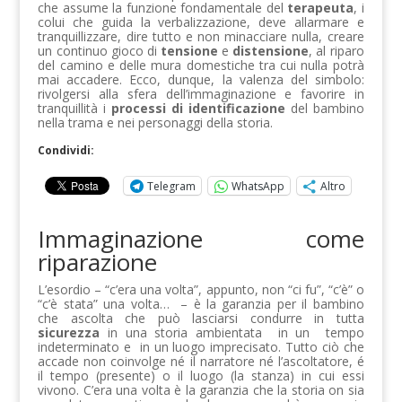
che assume la funzione fondamentale del
terapeuta
, i
colui che guida la verbalizzazione, deve allarmare e
tranquillizzare, dire tutto e non minacciare nulla, creare
un continuo gioco di
tensione
e
distensione
, al riparo
del camino e delle mura domestiche tra cui nulla potrà
mai accadere. Ecco, dunque, la valenza del simbolo:
rivolgersi alla sfera dell’immaginazione e favorire in
tranquillità i
processi di identificazione
del bambino
nella trama e nei personaggi della storia.
Condividi:
Telegram
WhatsApp
Altro
Immaginazione come
riparazione
L’esordio – “c’era una volta”, appunto, non “ci fu”, “c’è” o
“c’è stata” una volta… – è la garanzia per il bambino
che ascolta che può lasciarsi condurre in tutta
sicurezza
in una storia ambientata in un tempo
indeterminato e in un luogo imprecisato. Tutto ciò che
accade non coinvolge né il narratore né l’ascoltatore, é
il tempo (presente) o il luogo (la stanza) in cui essi
vivono. C’era una volta è la garanzia che la storia on sia