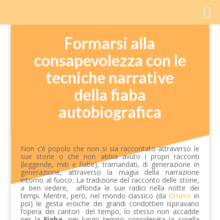
Formarsi alla
consapevolezza con le
tecniche narrative
della fiaba
autobiografica
Non c’è popolo che non si sia raccontato attraverso le
sue storie o che non abbia avuto i propri racconti
(leggende, miti e fiabe), tramandati, di generazione in
generazione, attraverso la magia della narrazione
intorno al fuoco. La tradizione del racconto delle storie,
a ben vedere, affonda le sue radici nella notte dei
tempi. Mentre, però, nel mondo classico (da
Omero
in
poi) le gesta eroiche dei grandi condottieri ispiravano
l’opera dei cantori del tempo, lo stesso non accadde
per la
Fiaba
, per lungo tempo considerata la sorella