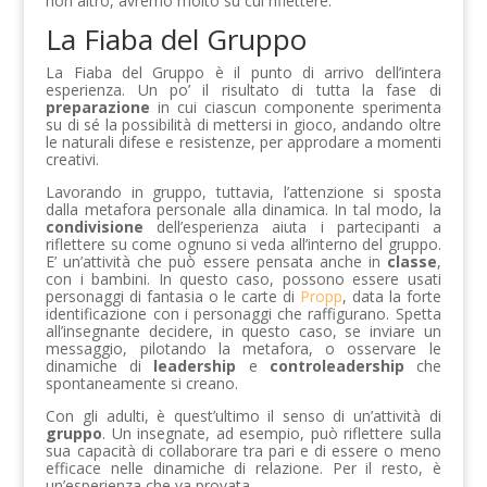
non altro, avremo molto su cui riflettere.
La Fiaba del Gruppo
La Fiaba del Gruppo è il punto di arrivo dell’intera
esperienza. Un po’ il risultato di tutta la fase di
preparazione
in cui ciascun componente sperimenta
su di sé la possibilità di mettersi in gioco, andando oltre
le naturali difese e resistenze, per approdare a momenti
creativi.
Lavorando in gruppo, tuttavia, l’attenzione si sposta
dalla metafora personale alla dinamica. In tal modo, la
condivisione
dell’esperienza aiuta i partecipanti a
riflettere su come ognuno si veda all’interno del gruppo.
E’ un’attività che può essere pensata anche in
classe
,
con i bambini. In questo caso, possono essere usati
personaggi di fantasia o le carte di
Propp
, data la forte
identificazione con i personaggi che raffigurano. Spetta
all’insegnante decidere, in questo caso, se inviare un
messaggio, pilotando la metafora, o osservare le
dinamiche di
leadership
e
controleadership
che
spontaneamente si creano.
Con gli adulti, è quest’ultimo il senso di un’attività di
gruppo
. Un insegnate, ad esempio, può riflettere sulla
sua capacità di collaborare tra pari e di essere o meno
efficace nelle dinamiche di relazione. Per il resto, è
un’esperienza che va provata.