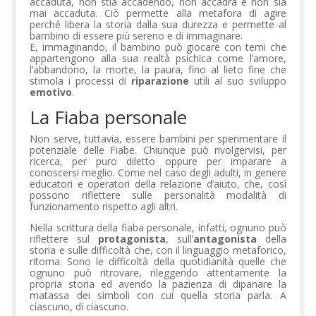
accaduta, non stia accadendo, non accadrà e non sia
mai accaduta. Ciò permette alla metafora di agire
perché libera la storia dalla sua durezza e permette al
bambino di essere più sereno e di immaginare.
E, immaginando, il bambino può giocare con temi che
appartengono alla sua realtà psichica come l’amore,
l’abbandono, la morte, la paura, fino al lieto fine che
stimola i processi di
riparazione
utili al suo sviluppo
emotivo
.
La Fiaba personale
Non serve, tuttavia, essere bambini per sperimentare il
potenziale delle Fiabe. Chiunque può rivolgervisi, per
ricerca, per puro diletto oppure per imparare a
conoscersi meglio. Come nel caso degli adulti, in genere
educatori e operatori della relazione d’aiuto, che, così
possono riflettere sulle personalità modalità di
funzionamento rispetto agli altri.
Nella scrittura della fiaba personale, infatti, ognuno può
riflettere sul
protagonista
, sull’
antagonista
della
storia e sulle difficoltà che, con il linguaggio metaforico,
ritorna. Sono le difficoltà della quotidianità quelle che
ognuno può ritrovare, rileggendo attentamente la
propria storia ed avendo la pazienza di dipanare la
matassa dei simboli con cui quella storia parla. A
ciascuno, di ciascuno.