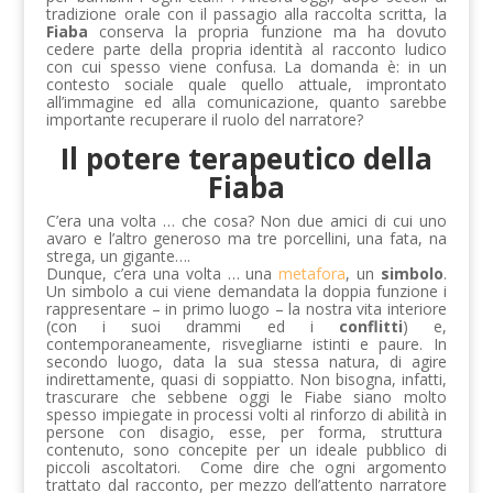
tradizione orale con il passagio alla raccolta scritta, la
Fiaba
conserva la propria funzione ma ha dovuto
cedere parte della propria identità al racconto ludico
con cui spesso viene confusa. La domanda è: in un
contesto sociale quale quello attuale, improntato
all’immagine ed alla comunicazione, quanto sarebbe
importante recuperare il ruolo del narratore?
Il potere terapeutico della
Fiaba
C’era una volta … che cosa? Non due amici di cui uno
avaro e l’altro generoso ma tre porcellini, una fata, na
strega, un gigante….
Dunque, c’era una volta … una
metafora
, un
simbolo
.
Un simbolo a cui viene demandata la doppia funzione i
rappresentare – in primo luogo – la nostra vita interiore
(con i suoi drammi ed i
conflitti
) e,
contemporaneamente, risvegliarne istinti e paure. In
secondo luogo, data la sua stessa natura, di agire
indirettamente, quasi di soppiatto. Non bisogna, infatti,
trascurare che sebbene oggi le Fiabe siano molto
spesso impiegate in processi volti al rinforzo di abilità in
persone con disagio, esse, per forma, struttura
contenuto, sono concepite per un ideale pubblico di
piccoli ascoltatori. Come dire che ogni argomento
trattato dal racconto, per mezzo dell’attento narratore