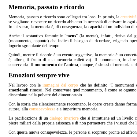
Memoria, passato e ricordo
Memoria, passato e ricordo sono collegati tra loro. In primis, la
creatività
se vogliamo rievocare un ricordo abbiamo la necessità di attivare in ogni 
In tal senso, la memoria è, di conseguenza, la capacità di un individuo di 
Anche il sostantivo femminile “
mens
” (la mente), infatti, deriva da
(monumento, appunto) che indica il bisogno di ricordare, erigendo oper
logorio sgretolante del tempo.
Quindi, mentre il ricordo è un evento soggettivo, la memoria è un concet
è, allora, il frutto di una memoria collettiva). Il monumento, in altr
conservarla. Il
monumento dell’anima
, dunque, è sintesi di memoria e
Emozioni sempre vive
Nel lavoro con le
immagini dal corpo
che ho definito “I monumenti 
emozionali
rimossi. Nel conservare quel monumento, è come se ognuno er
disperdano nella polvere del dimenticatoio.
Con la storia che silenziosamente raccontano, le opere create danno forma
autore, alla
consapevolezza
e a imperitura memoria.
La pacificazione di un
dialogo interiore
che si intrattiene ad un livello 
pietre miliari della propria esistenza e di non permettere che i vissuti che 
Con questa nuova consapevolezza, le persone si scoprono pronte ad affron