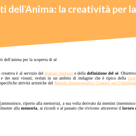
 dell’Anima: la creatività per la
creativa è al servizio del
dialogo interiore
e della
definizione del sé
. Obiettiv
 e dei suoi vissuti, svelati in un ambito di indagine che è tipico della
rice
pecifiche attività artistiche del
Metodo Autobiografico Creativo per l’Intellig
ammonisco, riporto alla memoria), a sua volta derivato da memini (memnisco i
ilmente alla
memoria
, ai ricordi e al passato che rivivono attraverso il
lavoro 