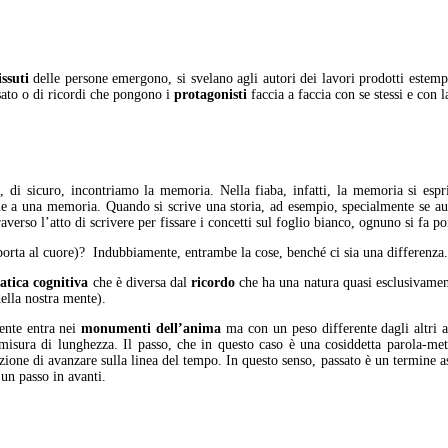
issuti
delle persone emergono, si svelano agli autori dei lavori prodotti estem
sato o di ricordi che pongono i
protagonisti
faccia a faccia con se stessi e con 
e
, di sicuro, incontriamo la memoria. Nella fiaba, infatti, la memoria si esp
ne a una memoria. Quando si scrive una storia, ad esempio, specialmente se au
raverso l’atto di scrivere per fissare i concetti sul foglio bianco, ognuno si fa p
porta al cuore)? Indubbiamente, entrambe la cose, benché ci sia una differenza.
atica cognitiva
che è diversa dal
ricordo
che ha una natura quasi esclusivame
ella nostra mente).
ente entra nei
monumenti dell’anima
ma con un peso differente dagli altri a
e misura di lunghezza. Il passo, che in questo caso è una cosiddetta parola-met
azione di avanzare sulla linea del tempo. In questo senso, passato è un termine a
 un passo in avanti.