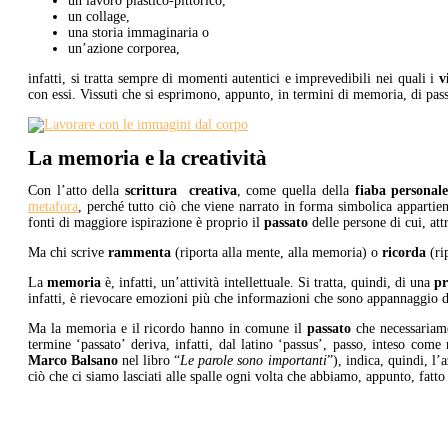
un lavoro plastico-pittorico,
un collage,
una storia immaginaria o
un’azione corporea,
infatti, si tratta sempre di momenti autentici e imprevedibili nei quali i
v
con essi. Vissuti che si esprimono, appunto, in termini di memoria, di pas
La memoria e la creatività
Con l’atto della
scrittura creativa
, come quella della
fiaba personal
metafora
, perché tutto ciò che viene narrato in forma simbolica appartie
fonti di maggiore ispirazione è proprio il
passato
delle persone di cui, att
Ma chi scrive
rammenta
(riporta alla mente, alla memoria) o
ricorda
(ri
La
memoria
è, infatti, un’attività intellettuale. Si tratta, quindi, di una
pr
infatti, è rievocare emozioni più che informazioni che sono appannaggio d
Ma la memoria e il ricordo hanno in comune il
passato
che necessariam
termine ‘passato’ deriva, infatti, dal latino ‘passus’, passo, inteso com
Marco Balsano
nel libro “
Le parole sono importanti
”), indica, quindi, l’
ciò che ci siamo lasciati alle spalle ogni volta che abbiamo, appunto, fatto