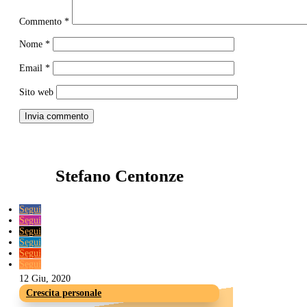
Commento
*
Nome
*
Email
*
Sito web
Invia commento
Stefano Centonze
Segui
Segui
Segui
Segui
Segui
Segui
12 Giu, 2020
Crescita personale