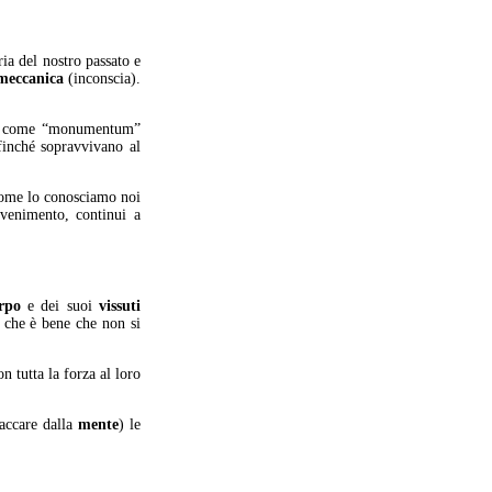
a del nostro passato e
meccanica
(inconscia).
nte come “monumentum”
ffinché sopravvivano al
 come lo conosciamo noi
vvenimento, continui a
rpo
e dei suoi
vissuti
che è bene che non si
n tutta la forza al loro
taccare dalla
mente
) le