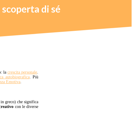
 scoperta di sé
o: la
crescita personale
.
rca autobiografica
. Più
enza Emotiva
.
n greco) che significa
creativo
con le diverse