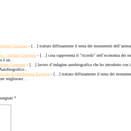
- Stefano Centonze
- […] trattato diffusamente il tema dei monumenti dell’anima 
e…
iva - Stefano Centonze
- […] cosa rappresenta il “ricordo” nell’economia dei 
rdo è un…
Stefano Centonze
- […] lavoro d’indagine autobiografica che ho introdotto con
do Autobiografico…
 Scuola di Intelligenza Emotiva
- […] trattato diffusamente il tema dei monumen
a, per migliorare…
assegnati
*