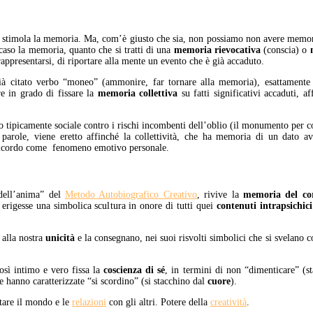
stimola la memoria. Ma, com’è giusto che sia, non possiamo non avere memori
caso la memoria, quanto che si tratti di una
memoria rievocativa
(conscia) o
rappresentarsi, di riportare alla mente un evento che è già accaduto.
l già citato verbo “moneo” (ammonire, far tornare alla memoria), esattame
e in grado di fissare la
memoria collettiva
su fatti significativi accaduti, a
to tipicamente sociale contro i rischi incombenti dell’oblio (il monumento per
e parole, viene eretto affinché la collettività, che ha memoria di un dato a
 ricordo come fenomeno emotivo personale.
dell’anima” del
Metodo Autobiografico Creativo
, rivive la
memoria del co
igesse una simbolica scultura in onore di tutti quei
contenuti intrapsichici
 alla nostra
unicità
e la consegnano, nei suoi risvolti simbolici che si svelano co
così intimo e vero fissa la
coscienza di sé
, in termini di non “dimenticare” (s
le hanno caratterizzate “si scordino” (si stacchino dal
cuore
).
tare il mondo e le
relazioni
con gli altri. Potere della
creatività
.