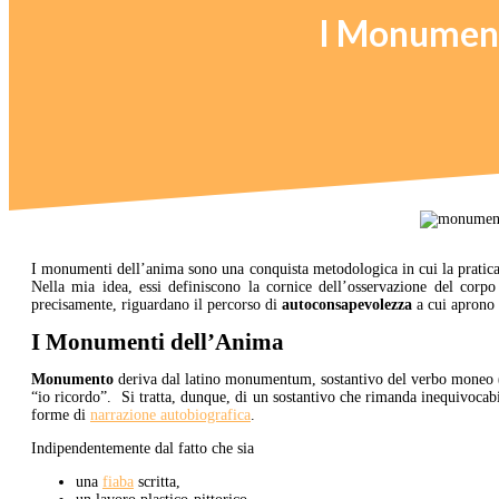
I Monumenti
I monumenti dell’anima sono una conquista metodologica in cui la pratica 
Nella mia idea, essi definiscono la cornice dell’osservazione del corpo
precisamente, riguardano il percorso di
autoconsapevolezza
a cui aprono s
I Monumenti dell’Anima
Monumento
deriva dal latino monumentum, sostantivo del verbo moneo (
“io ricordo”. Si tratta, dunque, di un sostantivo che rimanda inequivocab
forme di
narrazione autobiografica
.
Indipendentemente dal fatto che sia
una
fiaba
scritta,