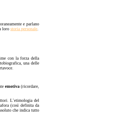
poraneamente e parlano
la loro
storia personale
.
rime con la forza della
tobiografica, una delle
ortavoce.
nte
emotiva
(ricordare,
ttori. L’etimologia del
afora (così definita da
ssoluto che indica tutto