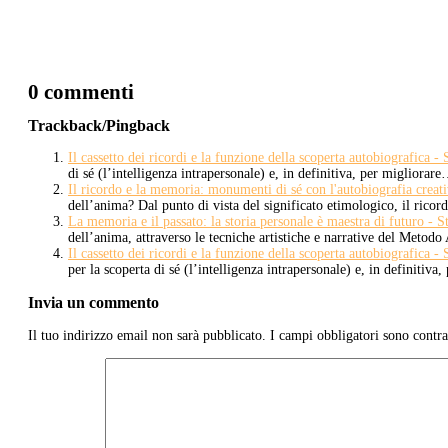
0 commenti
Trackback/Pingback
Il cassetto dei ricordi e la funzione della scoperta autobiografica 
di sé (l’intelligenza intrapersonale) e, in definitiva, per migliorar
Il ricordo e la memoria: monumenti di sé con l'autobiografia creat
dell’anima? Dal punto di vista del significato etimologico, il rico
La memoria e il passato: la storia personale è maestra di futuro - 
dell’anima, attraverso le tecniche artistiche e narrative del Meto
Il cassetto dei ricordi e la funzione della scoperta autobiografica -
per la scoperta di sé (l’intelligenza intrapersonale) e, in definitiv
Invia un commento
Il tuo indirizzo email non sarà pubblicato.
I campi obbligatori sono contr