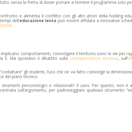
 Il tutto senza la fretta di dover portare a termine il programma solo pe
onfronto e alimenta il conflitto con gli altri attori della holding edu
tempi dell’
educazione lenta
può essere affidata a innovative sche
lezione
.
e implicano comportamenti, coinvolgere il territorio sono le vie per r
 da lì. Ma spostano il dibattito sulla
consapevolezza emotiva
, sull’
in
“contattare” gli studenti, l’uso che ne va fatto coinvolge la dimension
ece del piano tecnico.
strumenti personologici e relazionali? Il caos. Per questo, non 
 centrata sull’argomento, per padroneggiare qualsiasi strumento “in