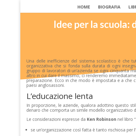
HOME
BIOGRAFIA
LIB
Idee per la scuola: 
Una delle inefficienze del sistema scolastico è che tut
organizzativa che si fonda sulla durata di ogni inse
gruppo di lavoratori di un’azienda se ogni cinquanta m
altro in cui dare il massimo, ci renderemo immediatame
preparazione. Ecco in che modo è impostata e a che c
paesi anglosassoni.
L’educazione lenta
In proporzione, le aziende, qualora adottino questo stil
denaro che comporta un simile modello organizzativo di 
Le considerazioni espresse da
Ken Robinson
nel libro 
se un’organizzazione così fatta è tanto rischiosa per 