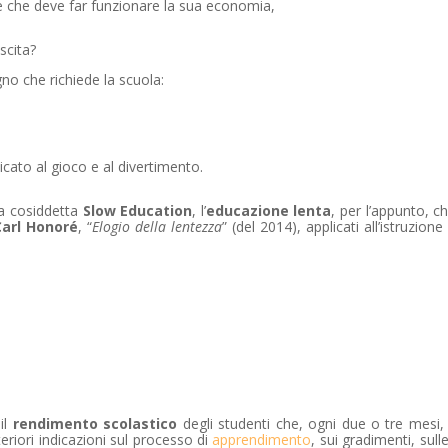
se che deve far funzionare la sua economia,
scita?
no che richiede la scuola:
cato al gioco e al divertimento.
la cosiddetta
Slow Education
, l’
educazione lenta
, per l’appunto, c
Carl Honoré
, “
Elogio della lentezza
” (del 2014), applicati all’istruzione
il
rendimento scolastico
degli studenti che, ogni due o tre mesi
teriori indicazioni sul processo di
apprendimento
, sui gradimenti, sull