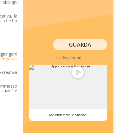
r obblighi
cativa, la
de che ho
GUARDA
aggiungere
1 video found
telligenza
e creativa
è ammesso
usuale” e
Apprendere con le emozioni