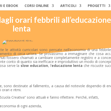
RI E EBOOK
CORSI ONLINE
ARTICOLI
PROGETTI
dagli orari febbrili all’educazione
lenta
te le attività curricolari sono pensate nell’economia di una febbrile
gnamento di circa un’ora. Se provassimo a immaginare che cosa ac
inuti fossero chiamati a cambiare completamente registro e a concen
nte conto di quanto sia inefficace e improduttivo un modo di concepir
osa serve la
slow education
, l’
educazione
lenta
che riscuote suc
e, sono destinate al fallimento, a causa del notevole dispendio di en
orari e ritmi.
“Scuola Creativa” sono attuali e fanno riflettere. Perché, infatti,
l’economia di ogni azienda,