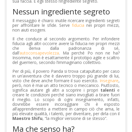
sua faccia. È egli stesso l’ingrediente segreto.
Nessun ingrediente segreto
Il messaggio è chiaro: inutile ricercare ingredienti segreti
per affrontare le sfide. Serve
fiducia
nei propri mezzi,
non aiuti esogeni.
Il che conduce al secondo argomento. Per infondere
fiducia agli altri occorre avere la fiducia nei propri mezzi
che deriva dalla padronanza di sé,
dall’
autoconsapevolezza
. Ma perché Po non ne ha?
Insomma, non è esattamente il prototipo agile e scaltro
del guerriero, secondo l’immaginario collettivo.
Per di più, il povero Panda si trova catapultato per caso
in un’avventura che è davvero troppo più grande di lui,
visto che deve anche formare il suo esercito.
Insegnare
,
però, non è mai un atto tecnico o meccanico. Piuttosto,
significa aiutare gli altri a scoprire i propri
talenti
e
creare le condizioni perché siano invogliati a tirare fuori
il meglio. Lo scopo di ogni insegnamento, infatti,
dovrebbe essere incoraggiare chi è esposto
all’apprendimento a mettere in campo ciò che ama, le
più elevate qualità, i talenti, per diventare, per dirla con il
Maestro Shifu
, “la miglior versione di se stesso”.
Ma che senso ha?