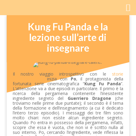
Kung Fu Panda e la
lezione sull’arte di
insegnare
Il nostro viaggio introspettivo con le
storie
autobiografiche
inizia con
Po
, il protagonista della
fortunata serie cinematografica “
Kung Fu Panda
”.
L’attenzione va a due episodi in particolare. Il primo è la
ricerca della pergamena contenente l’inesistente
ingrediente segreto del
Guerriero Dragone
(che
troviamo nelle prime due puntate); il secondo è il tema
della formazione e dell’insegnamento (a cui è dedicato
l’intero terzo episodio). I messaggi dei tre film sono
molto chiari: non esiste alcun ingrediente segreto.
Quando Po entra in possesso della pergamena, infatti,
scopre che essa è vuota, che non vi è scritto nulla al
suo interno. Po, cercando l’ingrediente, vede riflessa la