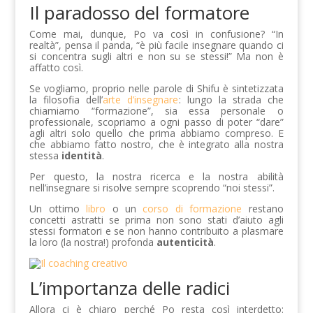
Il paradosso del formatore
Come mai, dunque, Po va così in confusione? “In
realtà”, pensa il panda, “è più facile insegnare quando ci
si concentra sugli altri e non su se stessi!” Ma non è
affatto così.
Se vogliamo, proprio nelle parole di Shifu è sintetizzata
la filosofia dell’
arte d’insegnare
: lungo la strada che
chiamiamo “formazione”, sia essa personale o
professionale, scopriamo a ogni passo di poter “dare”
agli altri solo quello che prima abbiamo compreso. E
che abbiamo fatto nostro, che è integrato alla nostra
stessa
identità
.
Per questo, la nostra ricerca e la nostra abilità
nell’insegnare si risolve sempre scoprendo “noi stessi”.
Un ottimo
libro
o un
corso di formazione
restano
concetti astratti se prima non sono stati d’aiuto agli
stessi formatori e se non hanno contribuito a plasmare
la loro (la nostra!) profonda
autenticità
.
L’importanza delle radici
Allora ci è chiaro perché Po resta così interdetto: