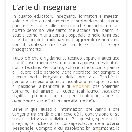
L’arte di insegnare
In quanto educatori, insegnanti, formatori e maestri,
solo ciò che autenticamente e profondamente siamo
può essere utile alle persone che incontriamo sul
nostro percorso. Vale tanto che accada tra i banchi di
scuola come in una corsia d’ospedale o nelle luminose
sale riunioni delle multinazionali:
apprendere
non varia
con il contesto ma solo in forza di chi eroga
l’insegnamento.
Tutto ciò che è rigidamente tecnico appare inautentico
e artificioso, memorizzato ma non appreso, destinato a
non attecchire. Per contro, solo ciò che tocca la pancia
e il cuore delle persone viene ricordato per sempre e
diventa parte integrante della loro vita. Perché le
persone cambiano quando incontrano un sapere carico
di passione, autenticità e di
emozioni
che volentieri
vorranno richiamare al cuore (dal latino,
ricordare
significa proprio questo, per contrapposizione a
rammentare
che è “richiamare alla mente”).
Bene: in quel flusso di informazioni che vanno e che
vengono tra chi dà e chi riceve c’è la condivisione di se
stessi e dei vissuti individuali. Per questo, specie a chi
insegna, è richiesta la consapevolezza della
storia
personale
. Compito a cui assolvono brillantemtente le