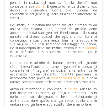
perché, in realtà, egli non sa “quello che è”, non
conosce la sua
storia
. E questo lo rende disarmonico,
debole e vulnerabile. Come può, dunque, un
condottiero del genere guidare gli altri per rafforzare se
stessi?
Po, infatti, è un panda ma viene allevato e cresciuto da
un’oca che chiama papà, perché da piccolo viene
abbandonato dai suoi genitori. È nel corso della storia
narrata nei diversi episodi che egli, che non ha mai
conosciuto la sua provenienza, finalmente riscopre le
sue
origini
. Solo così, tornando nel villaggio dei panda,
Po si riappropria delle sue
radici
, ritrova la sua
identità
e, in definitiva, il suo centro. E comprende chi è
veramente.
Quando Po è sull’orlo del baratro, prima della grande
sfida, ritrova l’aiuto di entrambi i “genitori” e questo gli
consente di “integrare” simbolicamente entrambe le
esperienze. Come d’incanto, l’identità personale si
ricompatta nella presa di
consapevolezza di sé
e nella
tardiva comprensione delle parole del vecchio maestro.
Arriva l’illuminazione e, con essa, la
fiducia
. Adesso Po
può finalmente rompere gli indugi e prendersi il suo
ruolo di maestro designato. In che modo? Aiutando gli
altri a potenziare quello che già sono, quello che in
realtà sanno già fare e, soprattutto, che amano fare.