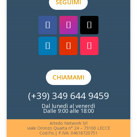
SEGUIMI
CHIAMAMI
(+39) 349 644 9459
Dal lunedì al venerdì
Dalle 9:00 alle 18:00
Artedo Network Srl
viale Oronzo Quarta n° 24 – 73100 LECCE
Cod.Fis.| P.IVA: 04618720751