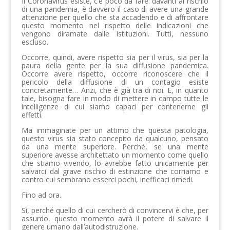
Il Coronavirus esiste, c’è poco da fare: davanti al rischio
di una pandemia, è davvero il caso di avere una grande
attenzione per quello che sta accadendo e di affrontare
questo momento nel rispetto delle indicazioni che
vengono diramate dalle Istituzioni. Tutti, nessuno
escluso.
Occorre, quindi, avere rispetto sia per il virus, sia per la
paura della gente per la sua diffusione pandemica.
Occorre avere rispetto, occorre riconoscere che il
pericolo della diffusione di un contagio esiste
concretamente… Anzi, che è già tra di noi. E, in quanto
tale, bisogna fare in modo di mettere in campo tutte le
intelligenze di cui siamo capaci per contenerne gli
effetti.
Ma immaginate per un attimo che questa patologia,
questo virus sia stato concepito da qualcuno, pensato
da una mente superiore. Perché, se una mente
superiore avesse architettato un momento come quello
che stiamo vivendo, lo avrebbe fatto unicamente per
salvarci dal grave rischio di estinzione che corriamo e
contro cui sembrano esserci pochi, inefficaci rimedi.
Fino ad ora.
Sì, perché quello di cui cercherò di convincervi è che, per
assurdo, questo momento avrà il potere di salvare il
genere umano dall’autodistruzione.