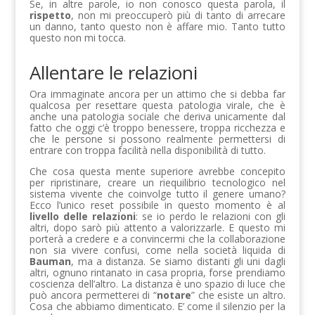
Se, in altre parole, io non conosco questa parola, il
rispetto
, non mi preoccuperò più di tanto di arrecare
un danno, tanto questo non è affare mio. Tanto tutto
questo non mi tocca.
Allentare le relazioni
Ora immaginate ancora per un attimo che si debba far
qualcosa per resettare questa patologia virale, che è
anche una patologia sociale che deriva unicamente dal
fatto che oggi c’è troppo benessere, troppa ricchezza e
che le persone si possono realmente permettersi di
entrare con troppa facilità nella disponibilità di tutto.
Che cosa questa mente superiore avrebbe concepito
per ripristinare, creare un riequilibrio tecnologico nel
sistema vivente che coinvolge tutto il genere umano?
Ecco l’unico reset possibile in questo momento è al
livello delle relazioni
: se io perdo le relazioni con gli
altri, dopo sarò più attento a valorizzarle. E questo mi
porterà a credere e a convincermi che la collaborazione
non sia vivere confusi, come nella società liquida di
Bauman
, ma a distanza. Se siamo distanti gli uni dagli
altri, ognuno rintanato in casa propria, forse prendiamo
coscienza dell’altro. La distanza è uno spazio di luce che
può ancora permetterei di “
notare
” che esiste un altro.
Cosa che abbiamo dimenticato. E’ come il silenzio per la