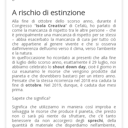
A rischio di estinzione
Alla fine di ottobre dello scorso anno, durante il
Congresso “
Isola Creativa
” di Cefalù, ho parlato di
come la mancanza di rispetto tra le altre persone – che
è principalmente una mancanza di rispetto per se stessi
– abbia esacerbato la mancanza di cura per tutto ciò
che appartiene al genere vivente e che si osserva
dall’irriverenza dell’uomo verso il clima, verso l’ambiente
e la natura.
In quell’occasione ho ricordato ai presenti che alla fine
di luglio dello scorso anno, esattamente il 29 luglio, noi
abbiamo celebrato lo
shout down day
, cioè il giorno in
cui esauriamo le risorse che vengono prodotte dal
pianeta e che dovrebbero bastarci per un intero anno.
Pensate che la stessa ricorrenza nel 2018 era caduta la
fine di
ottobre
. Nel 2019, dunque, è caduta due mesi
prima.
Sapete che significa?
Significa che utilizziamo in maniera così improba e
selvaggia le risorse che produce il pianeta, che presto
non ci sarà più niente da sfruttare, che c’è tanto
benessere da non accorgerci degli
sprechi
, della
quantità di materiale che disperdiamo nell’ambiente,