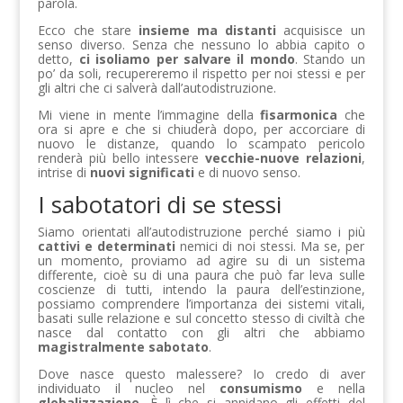
parola.
Ecco che stare
insieme ma distanti
acquisisce un
senso diverso. Senza che nessuno lo abbia capito o
detto,
ci isoliamo per salvare il mondo
. Stando un
po’ da soli, recupereremo il rispetto per noi stessi e per
gli altri che ci salverà dall’autodistruzione.
Mi viene in mente l’immagine della
fisarmonica
che
ora si apre e che si chiuderà dopo, per accorciare di
nuovo le distanze, quando lo scampato pericolo
renderà più bello intessere
vecchie-nuove relazioni
,
intrise di
nuovi significati
e di nuovo senso.
I sabotatori di se stessi
Siamo orientati all’autodistruzione perché siamo i più
cattivi e determinati
nemici di noi stessi. Ma se, per
un momento, proviamo ad agire su di un sistema
differente, cioè su di una paura che può far leva sulle
coscienze di tutti, intendo la paura dell’estinzione,
possiamo comprendere l’importanza dei sistemi vitali,
basati sulle relazione e sul concetto stesso di civiltà che
nasce dal contatto con gli altri che abbiamo
magistralmente sabotato
.
Dove nasce questo malessere? Io credo di aver
individuato il nucleo nel
consumismo
e nella
globalizzazione
. È lì che si annidano gli effetti del