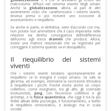
malcostume diffuso nel sistema vivente degli umani.
Anche la
globalizzazione
, allora, al pari di altri
avvenimenti ciclici che caratterizzano i sistemi viventi,
doveva prima o poi ricevere uno scossone di
assestamento e riequilibrio.
Se anche in parte, in definitiva, siete d’accordo con me,
non potete non ammettere che il caos imperante nelle
relazioni sia diretta conseguenza dell’indifferenza
dell’uomo agli stessi
drammi
che produce. Allora,
esiste una matrice relazionale che va registrata per
correggere il sistema quando va in disequilibrio.
Il riequilibrio dei sistemi
viventi
Che i sistemi viventi tendano spontaneamente al
riequilibrio ce lo insegna il corpo umano. Se sale la
glicemia, ad esempio, interviene la secrezione d’insulina
a riequilibrare i picchi. Poiché esiste anche un corpo
collettivo, come insegnano, tra gli altri, gli scienziati
evoluzionisti,
Jung
, con l’inconscio collettivo e gli
archetipi, e la
fisica quantistica
, che oggi è tra la più
fedeli alleati della psicologia, il funzionamento, a livello
di riequilibrio omeostatico, è analogo ma in scala
sociale.