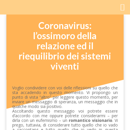
Coronavirus:
l’ossimoro della
relazione ed il
riequilibrio dei sistemi
viventi
Voglio condividere con voi delle riflessioni su quello che
sta accadendo in questo momento. Vi propongo un
punto di vista “altro” per leggere questo momento, per
inviare un messaggio di speranza, un messaggio che in
qualche modo sia positivo.
Ascoltando questo messaggio voi potrete essere
d’accordo con me oppure potrete considerarmi – per
dirla con un eufemismo – un
romantico visionario
. Vi
prego, tuttavia, di considerare tutto quello che io vado
a raccontarvi e tutto quello che io vedo in questa