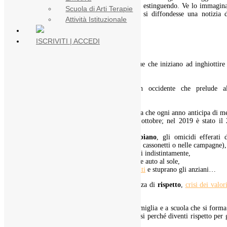
giornali ma la verità amara è che ci stiamo estinguendo. Ve lo immagin
Scuola di Arti Terapie
che panico si scatenerebbe nel mondo se si diffondesse una notizia d
Attività Istituzionale
genere?
Educazione e rispetto
ISCRIVITI | ACCEDI
Lo scioglimento dei ghiacciai,
l’innalzamento del livello delle acque che iniziano ad inghiottire
coste della Francia,
l’innalzamento delle temperature,
la
tropicalizzazione
del clima in occidente che prelude al
desertificazione,
l’inquinamento dei mari,
l’esaurimento delle risorse del pianeta che ogni anno anticipa di m
(l’
Overshoot Day
nel 2018 era in ottobre; nel 2019 è stato il 
Luglio),
la violenza contro i bambini (
Bibbiano
, gli omicidi efferati 
neonati, gli abbandoni dei piccoli nei cassonetti o nelle campagne),
la
crisi economica
che attanaglia tutti indistintamente,
i genitori che dimenticano i figli nelle auto al sole,
adolescenti che
umiliano gli insegnanti
e stuprano gli anziani…
hanno tutti una matrice in comune: mancanza di
rispetto
,
crisi dei valor
crollo delle
relazioni
.
Per questo l’effetto leva è a scuola. È in famiglia e a scuola che si forma
rispetto
, che deve essere prima per noi stessi perché diventi rispetto per 
altri e per l’ambiente.