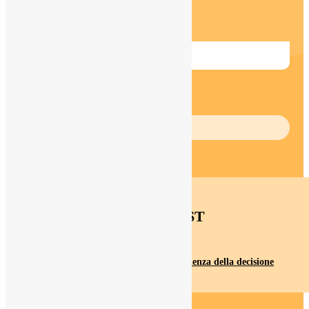
1 video found
Apprendere con le emozioni
ASCOLTA
PODCAST
La moderna teoria della mente e la scienza della decisione
0:08:00