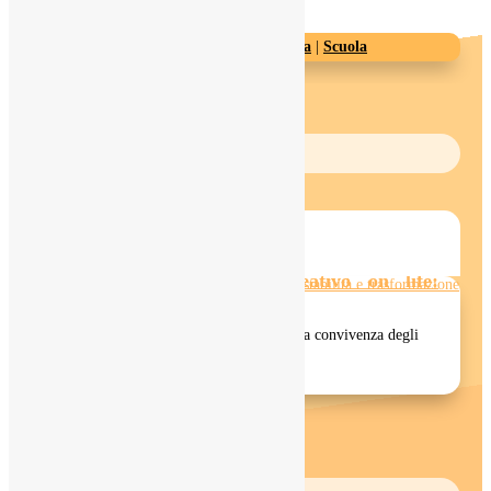
Segui
3 Ott, 2019
Crescita personale
|
Intelligenza Emotiva
|
Scuola
INFORMATI
Leggi il mio ultimo articolo
Metodo Autobiografico Creativo on life:
stabilità e trasformazione
Il Metodo Autobiografico Creativo celebra la convivenza degli
opposti. Noi siamo, infatti, molto...
LEGGI TUTTO