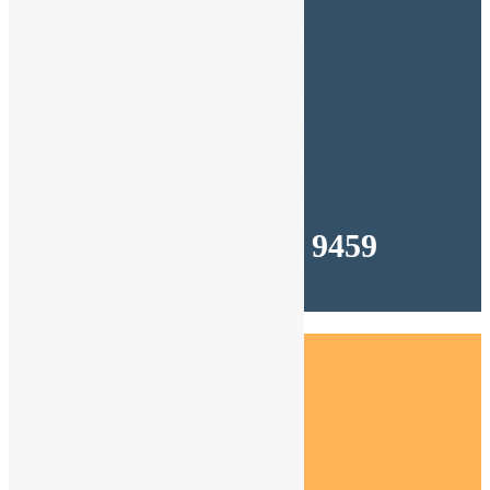
SEGUIMI
Segui
Segui
Segui
Segui
Segui
Segui
CHIAMAMI
(+39) 349 644 9459
Dal lunedì al venerdì
Dalle 9:00 alle 18:00
Artedo Network Srl
viale Oronzo Quarta n° 24 – 73100 LECCE
Cod.Fis.| P.IVA: 04618720751
Cookie Policy