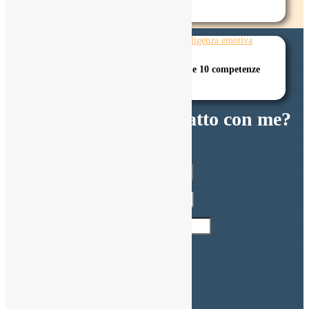
interiore
Creatività e intelligenza emotiva tra le 10 competenze
fondamentali del lavoro del futuro
Vuoi metterti in contatto con me?
SCRIVIMI
Indirizzo Email
Nome completo
Numero di Telefono
Messaggio
INVIA