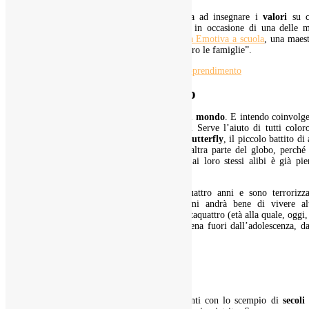
Ma senza
educazione emotiva
, come si fa ad insegnare i
valori
su c
poggia il rispetto? Mentre dicevo questo in occasione di una delle m
ultime conferenze sul tema dell’
Intelligenza Emotiva a scuola
, una maes
eccepiva: “Impossibile, finché abbiamo contro le famiglie”.
Sogno di cambiare il mondo
Io, però, ho un
sogno
, quello di cambiare il
mondo
. E intendo coinvolg
insegnanti e intere scuole in questo sogno. Serve l’aiuto di tutti color
quali credano nell’esistenza di un
Effetto Butterfly
, il piccolo battito di 
della farfalla che scatena un uragano dall’altra parte del globo, perché
persone che hanno issato bandiera bianca ai loro stessi alibi è già pi
l’universo.
Ho cinquantadue anni e una figlia di quattro anni e sono terrorizza
all’idea del mondo che le lascerò. Se mi andrà bene di vivere alt
trent’anni, quando Maria Lucia ne avrà trentaquattro (età alla quale, oggi,
persone sono, di fatto, evolutivamente appena fuori dall’adolescenza, d
che
la maturità,
l’
autonomia
e
l’indipendenza
tardano ad arrivare) si troverà a fare i conti con lo scempio di
secoli