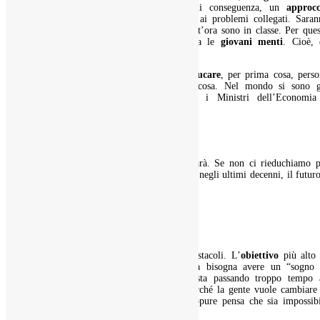
formazione in intelligenza emotiva
e, di conseguenza, un
approcc
umanistico
, sistemico, alla professione e ai problemi collegati. Sara
loro a cambiare il mondo, solo che a quest’ora sono in classe. Per que
quel cambiamento dipende da chi plasma le
giovani menti
. Cioè, 
ognuno di noi.
A questo punto non resta che
essere
e
educare
, per prima cosa, perso
migliori, se vogliamo davvero fare qualcosa. Nel mondo si sono g
avvicendati, in fondo, tutti i Governi, i Ministri dell’Economia
dell’Ambiente possibili.
Con quali risultati?
Chi stiamo aspettando?
Se non ci aiutiamo da soli, nessuno lo farà. Se non ci rieduchiamo p
recuperare quella strada che abbiamo perso negli ultimi decenni, il futur
solo una
bomba a orologeria
.
Diventare persone migliori
E pazienza se dovremo affrontare degli ostacoli. L’
obiettivo
più alto 
essere
uomini migliori
ci ripagherà. Ma bisogna avere un “sogno 
comune” per cambiare le cose, perché sta passando troppo tempo 
aspettare che altri lo facciano per noi. Perché la gente vuole cambiare
cose ma non ha idea da dove iniziare, oppure pensa che sia impossibi
arrivarci da soli.