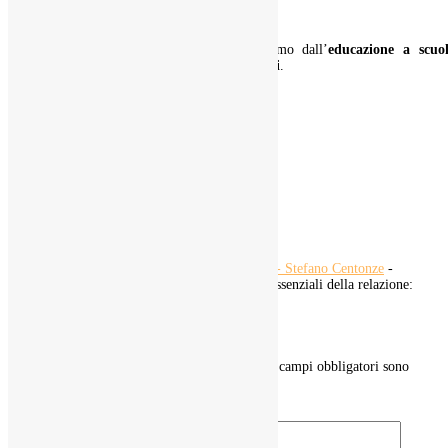
Vero.
Io dico che insieme si può fare. Iniziamo dall’
educazione a scuo
torniamo ad
insegnare le emozioni
e i
valori
.
Vedrete che gli altri ci verranno dietro.
0 commenti
Trackback/Pingback
La parola giusta può ancora salvarci - Stefano Centonze
-
[…] che rinvigorisce le dimensioni essenziali della relazione:
la fiducia ed il rispetto. […]
Invia un commento
Il tuo indirizzo email non sarà pubblicato.
I campi obbligatori sono
contrassegnati
*
Commento
*