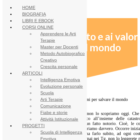
HOME
BIOGRAFIA
LIBRI E EBOOK
CORSI ONLINE
Educare al rispetto e ai valor
Apprendere le Arti
Terapie
per salvare il mondo
Master per Docenti
Metodo Autobiografico
Creativo
Crescita personale
ARTICOLI
Intelligenza Emotiva
Evoluzione personale
Scuola
Arti Terapie
Comunicazione
Fiabe e storie
Che le cose nella società vadano a rotoli non lo scopriamo oggi. Che 
rimedio sia solo un approccio umanistico all’insieme delle catastro
Attività Istituzionale
contemporanee, forse, inizia a diventare un fatto notorio. Cioè, le co
PROGETTI
possono davvero cambiare, se tutti lo desideriamo davvero. Occorre inizi
Scuola di Intelligenza
fin dall’educazione dei bambini. E bisogna farlo subito, ad ogni cost
perché non c’è più tempo. Non lo diranno mai nei Tg, non lo leggerete 
Emotiva