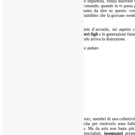
scellerata umanità
che è rimasta a guardare impietrita. Senza muovere 
dito, se non per cambiare canale con il telecomando, quando la tv passa 
interventi di Greta all’ONU. Ci sarebbe tanto da dire su questo: cre
anch’io che ci sia una manipolazione ma è indubbio che la giovane sved
dica il vero.
Siete d’accordo, cari lettori? Perché, se siete d’accordo, mi aspetto 
aderiate al sogno di salvarci, di
salvare i nostri figli
e le generazioni futu
Perché le cose possono essere cambiate, quando arriva la distruzione.
E peggio di così davvero le cose non possono andare.
Condividi:
Telegram
WhatsApp
Altro
Abbiamo un problema
Insomma: abbiamo un problema, come genitori, membri di una collettivit
educatori, uomini e donne. Le prove tecniche per risolverlo sono falli
Serve, intendiamoci, la competenza tecnica. Ma da sola non basta più.
futuri
economisti, medici, avvocati, commercialisti,
insegnanti
avran