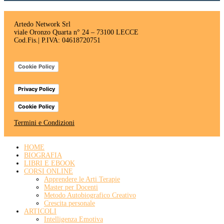
Artedo Network Srl
viale Oronzo Quarta n° 24 – 73100 LECCE
Cod.Fis.| P.IVA: 04618720751
Cookie Policy
Privacy Policy
Cookie Policy
Termini e Condizioni
HOME
BIOGRAFIA
LIBRI E EBOOK
CORSI ONLINE
Apprendere le Arti Terapie
Master per Docenti
Metodo Autobiografico Creativo
Crescita personale
ARTICOLI
Intelligenza Emotiva