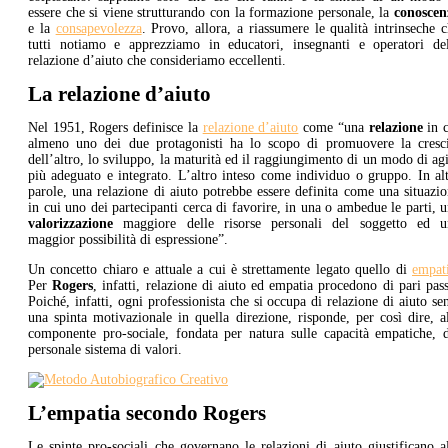
essere che si viene strutturando con la formazione personale, la
conoscen
e la
consapevolezza
. Provo, allora, a riassumere le qualità intrinseche 
tutti notiamo e apprezziamo in educatori, insegnanti e operatori del
relazione d’aiuto che consideriamo eccellenti.
La relazione d’aiuto
Nel 1951, Rogers definisce la
relazione d’aiuto
come “una
relazione
in c
almeno uno dei due protagonisti ha lo scopo di promuovere la cresci
dell’altro, lo sviluppo, la maturità ed il raggiungimento di un modo di ag
più adeguato e integrato. L’altro inteso come individuo o gruppo. In al
parole, una relazione di aiuto potrebbe essere definita come una situazi
in cui uno dei partecipanti cerca di favorire, in una o ambedue le parti, 
valorizzazione
maggiore delle risorse personali del soggetto ed u
maggior possibilità di espressione”.
Un concetto chiaro e attuale a cui è strettamente legato quello di
empat
Per
Rogers
, infatti, relazione di aiuto ed empatia procedono di pari pas
Poiché, infatti, ogni professionista che si occupa di relazione di aiuto se
una spinta motivazionale in quella direzione, risponde, per così dire, a
componente pro-sociale, fondata per natura sulle capacità empatiche, d
personale sistema di valori.
L’empatia secondo Rogers
Le spinte pro-sociali che governano le relazioni di aiuto giustificano a