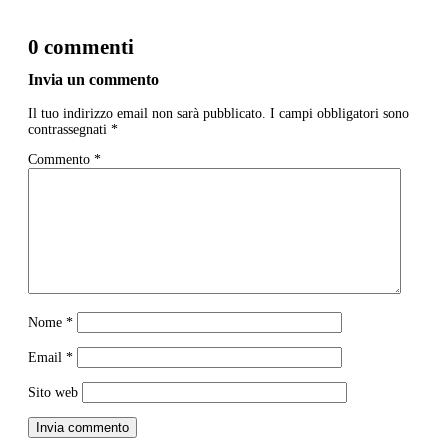
0 commenti
Invia un commento
Il tuo indirizzo email non sarà pubblicato.
I campi obbligatori sono
contrassegnati
*
Commento
*
Nome
*
Email
*
Sito web
Invia commento