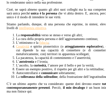
lo renderanno unico nella sua professione.
Cioè, ne saprà almeno quanto gli altri suoi colleghi ma la sua compete
sarà unica perché
unica è la persona
che vi abita dentro. E, ancora, per
unico è il modo di intendere le sue virtù.
Stiamo parlando, dunque, di una persona che esprime, in sintesi, eleva
livelli di
intelligenza emotiva
.
La
responsabilità
verso se stesso e verso gli altri;
La cura della propria persona e dell’aggiornamento continuo;
L’ottimismo e la
fiducia
;
Creatività
e spirito pioneristico (o
atteggiamento esplorativo
),
cui dipende la sua capacità di connettere (e di connetters
metaforicamente, con) territori in apparenza scollegati;
La pacatezza, la capacità di contenimento e l’assertività;
L’
autoironia
e l’ironia;
L’ascolto, la
curiosità,
l’amore per il bello e per la verità;
Essere un esempio positivo, il rispetto per gli altri e la rettitudine;
Autocontrollarsi e
comunicare
sobriamente;
La
tolleranza della solitudine
, della frustrazione dell’ingratitudin
C’è un ultimo aspetto che va considerato: queste doti devono essere
tu
contemporaneamente presenti
. Perciò,
il mio decalogo
è un buon iniz
ma non finisce qui.