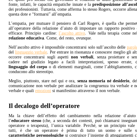
fonte, infatti, le capacità empatiche innate e la
predisposizione all’asco
dei professionisti. Tuttavia, come afferma lo stesso Rogers, occorre allen
questa dote e “formarsi” all’empatia.
L’empatia, per mutuare il pensiero di Carl Rogers, è quella che permet
all’operatore della relazione d’aiuto di impostare un rapporto positivo
efficace. Principio cardine:
l’ascolto attivo
. Vale nella terapia come ne
relazione educativa
. Come, del resto, ovunque.
Nell’ascolto attivo è impossibile concentrarsi solo sull’ascolto delle
parol
del
linguaggio verbale
. Per entrare in risonanza e conoscere meglio gli alt
occorre concentrarsi sugli aspetti
non verbali
, senza proiettare e se
cadere nel giudizio legato a facili interpretazioni, spesso errate, d
linguaggio del corpo
o di elementi marginali, come l’abbigliamento, c
conducono allo stereotipo.
Meglio, piuttosto, stare nel qui e ora,
senza memoria né desiderio
, de
comunicazione non verbale per analizzare la congruenza tra verbale e n
verbale e quali
emozioni
si manifestino attraverso il non verbale.
Il decalogo dell’operatore
Ma la chiave dell’effetto del cambiamento nella relazione d’aiuto
l’
educatore stesso
(che, a seconda dei contesti, può chiamarsi insegnan
operatore o terapeuta), l’unica variabile. Perché, se un principio vale
tutti, è che un operatore è prima di tutto un uomo e sulle s
caratteristiche personologiche
si costruisce l’insieme di atteggiamenti 